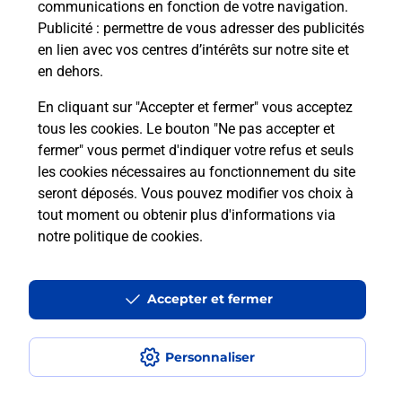
communications en fonction de votre navigation.
BOULOGNE BILLANCOURT H DE VILLE (92100) ?
Publicité
: permettre de vous adresser des publicités
Découvrez toutes les solutions proposées par La
en lien avec vos centres d’intérêts sur notre site et
Poste.
en dehors.
En savoir plus
En cliquant sur "Accepter et fermer" vous acceptez
tous les cookies. Le bouton "Ne pas accepter et
fermer" vous permet d'indiquer votre refus et seuls
les cookies nécessaires au fonctionnement du site
Questions fréquemment posées
seront déposés. Vous pouvez modifier vos choix à
tout moment ou obtenir plus d'informations via
notre politique de cookies
.
La téléassistance classique avec
médaillon d’alarme qu’est ce que
Accepter et fermer
c’est ?
Comment fonctionne la
Personnaliser
téléassistance classique ?