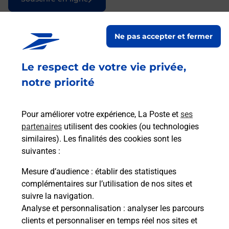
Ne pas accepter et fermer
Services
Le respect de votre vie privée,
En savoir plus
En sa
notre priorité
à
Ache
dent
sui
Pour améliorer votre expérience, La Poste et
ses
fre
partenaires
utilisent des cookies (ou technologies
Vous
similaires). Les finalités des cookies sont les
de c
suivantes :
télé
Post
Mesure d’audience
: établir des statistiques
(921
complémentaires sur l’utilisation de nos sites et
suivre la navigation.
Envoyer un colis
En
Analyse et personnalisation
: analyser les parcours
clients et personnaliser en temps réel nos sites et
Vous souhaitez envoyer un colis depuis :