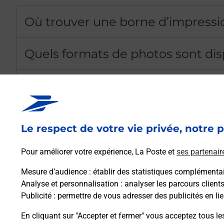
Où trouver une borne d’impress
Quels formats de photos sont dis
Combien coûte une impression p
Comment bénéficier des 3 photos
Le respect de votre vie privée, notre p
Pourquoi imprimer des photos de
Pour améliorer votre expérience, La Poste et
ses partenair
Mesure d’audience
: établir des statistiques complémentair
Comment utiliser la borne phot
Analyse et personnalisation
: analyser les parcours client
Publicité
: permettre de vous adresser des publicités en lie
Quels sont les avantages des bo
En cliquant sur "Accepter et fermer" vous acceptez tous le