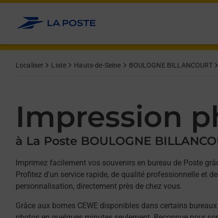
Allez au contenu
Afficher ou masquer la réponse
Afficher ou masquer la réponse
Afficher ou masquer la réponse
Afficher ou masquer la réponse
Afficher ou masquer la réponse
Afficher ou masquer la réponse
Afficher ou masquer la réponse
Afficher ou masquer le contenu
Localiser
Liste
Hauts-de-Seine
BOULOGNE BILLANCOURT
Impression p
à La Poste BOULOGNE BILLANCO
Imprimez facilement vos souvenirs en bureau de Poste gr
Profitez d'un service rapide, de qualité professionnelle et
personnalisation, directement près de chez vous.
Grâce aux bornes CEWE disponibles dans certains bureaux
photos en quelques minutes seulement. Reconnue pour son 