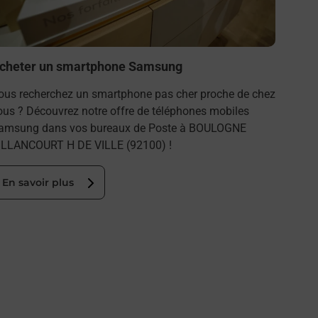
En s
cheter un smartphone Samsung
ous recherchez un smartphone pas cher proche de chez
ous ? Découvrez notre offre de téléphones mobiles
amsung dans vos bureaux de Poste à BOULOGNE
ILLANCOURT H DE VILLE (92100) !
En savoir plus