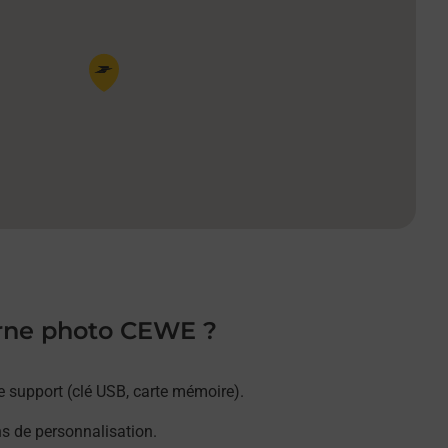
Pin de la carte
orne photo CEWE ?
e support (clé USB, carte mémoire).
ns de personnalisation.