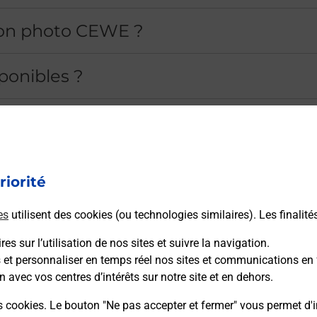
ion photo CEWE ?
ponibles ?
hoto ?
 offertes ?
riorité
puis un bureau de Poste ?
es
utilisent des cookies (ou technologies similaires). Les finalité
es sur l’utilisation de nos sites et suivre la navigation.
o CEWE ?
s et personnaliser en temps réel nos sites et communications en 
n avec vos centres d’intérêts sur notre site et en dehors.
rnes de tirage photo CEWE ?
s cookies. Le bouton "Ne pas accepter et fermer" vous permet d'i