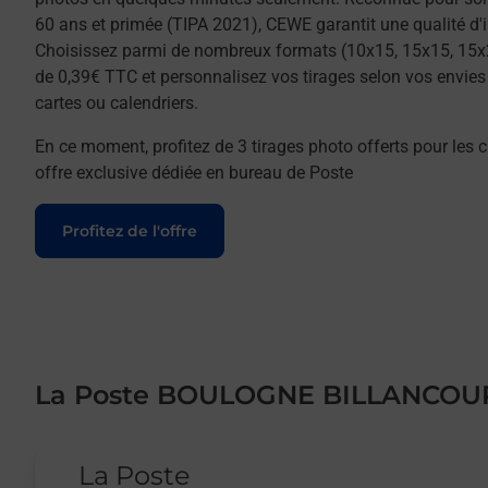
60 ans et primée (TIPA 2021), CEWE garantit une qualité d'
Choisissez parmi de nombreux formats (10x15, 15x15, 15x
de 0,39€ TTC et personnalisez vos tirages selon vos envies :
cartes ou calendriers.
En ce moment, profitez de 3 tirages photo offerts pour les c
offre exclusive dédiée en bureau de Poste
Le lien s'ouvre dans un nouvel onglet
Profitez de l'offre
La Poste BOULOGNE BILLANCOUR
Le lien s'ouvre dans un nouvel onglet
La Poste