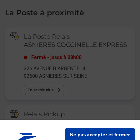
La Poste à proximité
La Poste Relais
ASNIERES COCCINELLE EXPRESS
Fermé
-
jusqu'à
08h00
226 AVENUE D ARGENTEUIL
92600
ASNIERES SUR SEINE
En savoir plus
Relais Pickup
BAR DES DALLAGISTES D ILE DE
FRANCE
Ne pas accepter et fermer