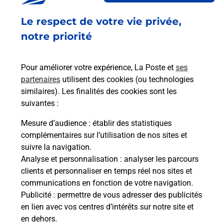
Fermé
-
jusqu'à
07h00
Le respect de votre vie privée,
220 AVENUE D ARGENTEUIL
92600
ASNIERES SUR SEINE
notre priorité
En savoir plus
Pour améliorer votre expérience, La Poste et
ses
partenaires
utilisent des cookies (ou technologies
Malin !
similaires). Les finalités des cookies sont les
suivantes :
La Poste
Mesure d’audience
: établir des statistiques
en ligne
complémentaires sur l’utilisation de nos sites et
suivre la navigation.
Ouvert 24h/24
Analyse et personnalisation
: analyser les parcours
clients et personnaliser en temps réel nos sites et
En savoir plus
communications en fonction de votre navigation.
Publicité
: permettre de vous adresser des publicités
en lien avec vos centres d’intérêts sur notre site et
Recherchez un autre point de contact
en dehors.