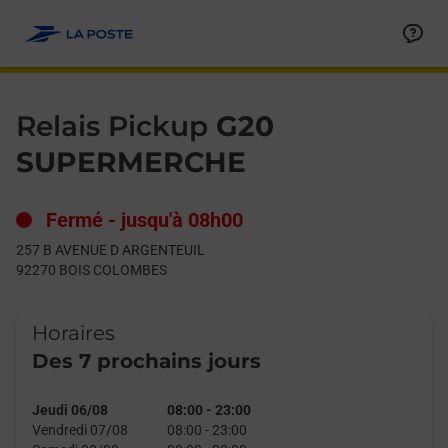
Le lien s'ouvre dans un nouvel onglet
Allez au contenu
Day of the Week
Get directions to Relais Pickup at 257 B AVENUE D ARGENTEU
Hours
Relais Pickup
G20
SUPERMERCHE
Fermé
-
jusqu'à
08h00
257 B AVENUE D ARGENTEUIL
92270
BOIS COLOMBES
Horaires
Des 7 prochains jours
Jeudi 06/08
08:00
-
23:00
Vendredi 07/08
08:00
-
23:00