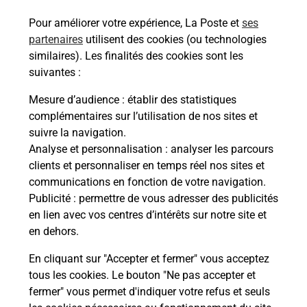
En
Envoyer un colis
Pour améliorer votre expérience, La Poste et
ses
Vous souhaitez envoyer un colis depuis : BOIS
partenaires
utilisent des cookies (ou technologies
COLOMBES (92270) ? Découvrez toutes les
similaires). Les finalités des cookies sont les
solutions proposées par La Poste.
suivantes :
Mesure d’audience
: établir des statistiques
En savoir plus
complémentaires sur l’utilisation de nos sites et
suivre la navigation.
Analyse et personnalisation
: analyser les parcours
clients et personnaliser en temps réel nos sites et
Questions fréquemment posées
communications en fonction de votre navigation.
Publicité
: permettre de vous adresser des publicités
en lien avec vos centres d’intérêts sur notre site et
en dehors.
Quel est le prix d’une photocopie ?
En cliquant sur "Accepter et fermer" vous acceptez
Où faire des photocopies à proximité
tous les cookies. Le bouton "Ne pas accepter et
?
fermer" vous permet d'indiquer votre refus et seuls