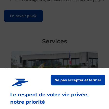
Le lien s'ouvre dans un nouvel onglet
En savoir plus
Services
En savoir plus
En sa
Ache
dent
sui
nte
Vous
Ne pas accepter et fermer
de c
télé
Le respect de votre vie privée,
Post
notre priorité