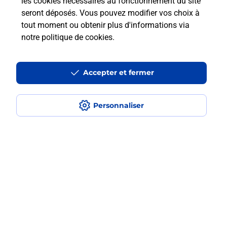
les cookies nécessaires au fonctionnement du site
seront déposés. Vous pouvez modifier vos choix à
Comment faire des photocopies ?
tout moment ou obtenir plus d'informations via
notre politique de cookies
.
Localiser
Liste
Hauts-de-Seine
BOIS COLOMBES
BOIS COLOMBES
Photocopier
Accepter et fermer
Personnaliser
Plan du site
Accessibilité : partiellement conforme
Conditions contractuelles
Mentions légales
Données personnelles et cookies