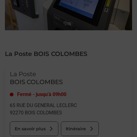
La Poste BOIS COLOMBES
Le lien s'ouvre dans un nouvel onglet
La Poste
BOIS COLOMBES
Fermé
-
jusqu'à
09h00
65 RUE DU GENERAL LECLERC
92270
BOIS COLOMBES
En savoir plus
Itinéraire