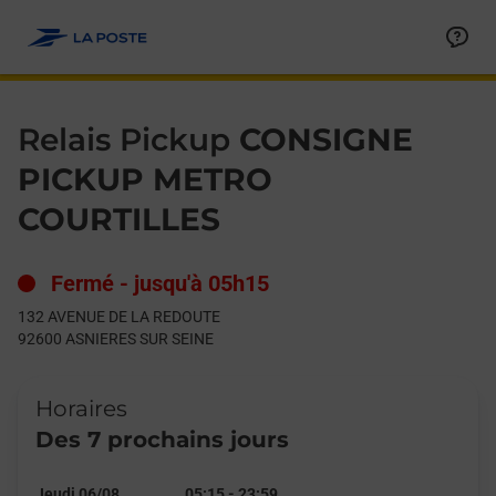
Le lien s'ouvre dans un nouvel onglet
Allez au contenu
Day of the Week
Get directions to Relais Pickup at 132 AVENUE DE LA REDOUT
Hours
Relais Pickup
CONSIGNE
PICKUP METRO
COURTILLES
Fermé
-
jusqu'à
05h15
132 AVENUE DE LA REDOUTE
92600
ASNIERES SUR SEINE
Horaires
Des 7 prochains jours
Jeudi 06/08
05:15
-
23:59