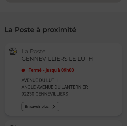
La Poste à proximité
La Poste
GENNEVILLIERS LE LUTH
Fermé
-
jusqu'à
09h00
AVENUE DU LUTH
ANGLE AVENUE DU LANTERNIER
92230
GENNEVILLIERS
En savoir plus