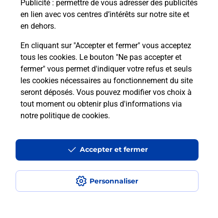
Publicité
: permettre de vous adresser des publicités
en lien avec vos centres d’intérêts sur notre site et
Recherchez un autre point de contact
en dehors.
En cliquant sur "Accepter et fermer" vous acceptez
tous les cookies. Le bouton "Ne pas accepter et
Localiser
Liste
Hauts-de-Seine
ASNIERES SUR SEINE
fermer" vous permet d'indiquer votre refus et seuls
CONSIGNE PICKUP METRO COURTILLES
les cookies nécessaires au fonctionnement du site
seront déposés. Vous pouvez modifier vos choix à
tout moment ou obtenir plus d'informations via
notre politique de cookies
.
Plan du site
Accessibilité : partiellement conforme
Accepter et fermer
Conditions contractuelles
Personnaliser
Mentions légales
Données personnelles et cookies