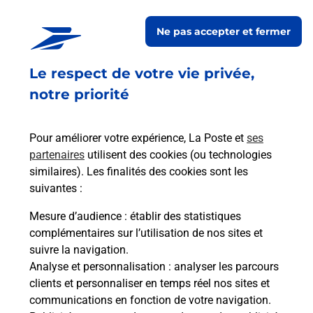
Relais Pickup
DUBAI MALL
Ne pas accepter et fermer
Fermé
-
jusqu'à
10h30
Le respect de votre vie privée,
39 AVENUE LUCIEN LANTERNIER
92230
GENNEVILLIERS
notre priorité
En savoir plus
Pour améliorer votre expérience, La Poste et
ses
partenaires
utilisent des cookies (ou technologies
Malin !
similaires). Les finalités des cookies sont les
suivantes :
La Poste
Mesure d’audience
: établir des statistiques
en ligne
complémentaires sur l’utilisation de nos sites et
suivre la navigation.
Ouvert 24h/24
Analyse et personnalisation
: analyser les parcours
clients et personnaliser en temps réel nos sites et
En savoir plus
communications en fonction de votre navigation.