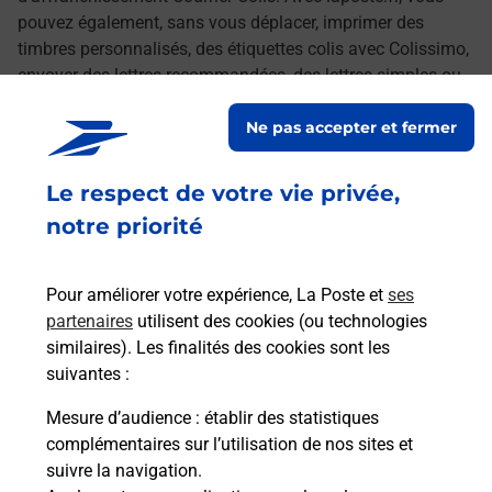
pouvez également, sans vous déplacer, imprimer des
timbres personnalisés, des étiquettes colis avec Colissimo,
envoyer des lettres recommandées, des lettres simples ou
encore faire suivre votre courrier à votre nouvelle adresse.
Ne pas accepter et fermer
Le tout quand vous voulez, où vous voulez.
Le respect de votre vie privée,
Retrouvez toutes nos offres en ligne sur notre site
notre priorité
Pour améliorer votre expérience, La Poste et
ses
partenaires
utilisent des cookies (ou technologies
similaires). Les finalités des cookies sont les
suivantes :
Mesure d’audience
: établir des statistiques
complémentaires sur l’utilisation de nos sites et
suivre la navigation.