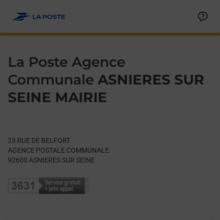
Le lien s'ouvre dans un nouvel onglet
Allez au contenu
Day of the Week
Get directions to La Poste Agence Communale at 23 RUE DE 
Hours
La Poste Agence
Communale
ASNIERES SUR
SEINE MAIRIE
23 RUE DE BELFORT
AGENCE POSTALE COMMUNALE
92600
ASNIERES SUR SEINE