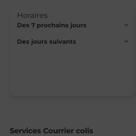
Horaires
Des 7 prochains jours
Des jours suivants
Lundi
Fermé
Mardi
08:30
-
12:00
Mercredi
Fermé
Jeudi
08:30
-
12:00
Vendredi
08:30
-
12:00
Samedi
Fermé
Dimanche
Fermé
Services Courrier colis