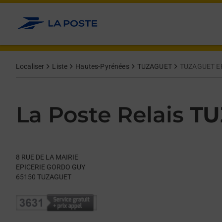
Le lien s'ouvre dans un nouvel onglet
Allez au contenu
Day of the Week
Get directions to La Poste Relais at 8 RUE DE LA MAIRIE TUZA
Hours
Localiser
Liste
Hautes-Pyrénées
TUZAGUET
TUZAGUET E
La Poste Relais
TU
8 RUE DE LA MAIRIE
EPICERIE GORDO GUY
65150
TUZAGUET