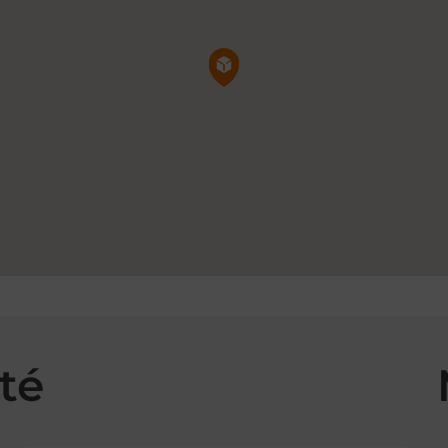
Pin de la carte
té