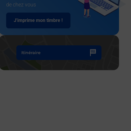
de chez vous
J'imprime mon timbre !
Itinéraire