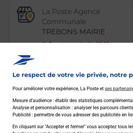
La Poste Agence
Communale
TREBONS MAIRIE
Fermé
-
ouvre lundi à
09h30
23 Avenue Victimes du 11 juin 1944
65200
TREBONS
Le respect de votre vie privée, notre p
En savoir plus
Pour améliorer votre expérience, La Poste et
ses partenair
Mesure d’audience
: établir des statistiques complémentair
Analyse et personnalisation
: analyser les parcours client
Publicité
: permettre de vous adresser des publicités en lie
En cliquant sur "Accepter et fermer" vous acceptez tous le