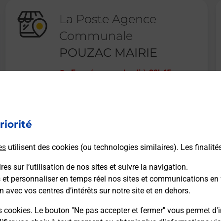
La Poste Agence
Communale
POUZAC MAIRIE
Fermé
-
ouvre lundi à
08h45
3 RUE DE LA MAIRIE
65200
POUZAC
riorité
En savoir plus
es
utilisent des cookies (ou technologies similaires). Les finalité
es sur l’utilisation de nos sites et suivre la navigation.
s et personnaliser en temps réel nos sites et communications en 
n avec vos centres d’intérêts sur notre site et en dehors.
Recherchez un autre point de contact
s cookies. Le bouton "Ne pas accepter et fermer" vous permet d'i