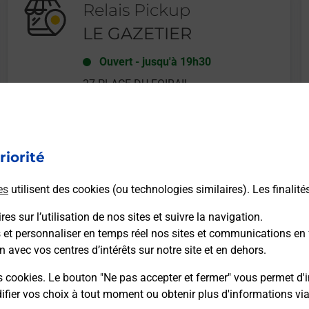
Relais Pickup
LE GAZETIER
Ouvert
-
jusqu'à
19h30
27 PLACE DU FOIRAIL
65000
TARBES
riorité
En savoir plus
es
utilisent des cookies (ou technologies similaires). Les finalité
es sur l’utilisation de nos sites et suivre la navigation.
s et personnaliser en temps réel nos sites et communications en 
n avec vos centres d’intérêts sur notre site et en dehors.
Recherchez un autre point de contact
s cookies. Le bouton "Ne pas accepter et fermer" vous permet d'i
fier vos choix à tout moment ou obtenir plus d'informations vi