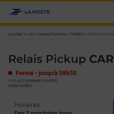
Le lien s'ouvre dans un nouvel onglet
Allez au contenu
Day of the Week
Get directions to Relais Pickup at 19 PLACE GERMAIN CLAVER
Hours
Localiser
Liste
Hautes-Pyrénées
TARBES
CARREFOUR M
Relais Pickup
CAR
Fermé
-
jusqu'à
08h30
19 PLACE GERMAIN CLAVERIE
65000
TARBES
Horaires
Des 7 prochains jours