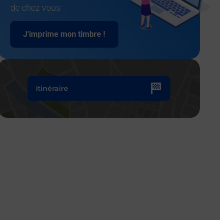
de chez vous
J'imprime mon timbre !
Itinéraire