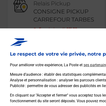
Relais Pickup
CONSIGNE PICKUP
CARREFOUR TARBES
Fermé
-
jusqu'à
08h30
19 PLACE GERMAIN CLAVERIE
65000
TARBES
Le respect de votre vie privée, notre p
En savoir plus
Pour améliorer votre expérience, La Poste et
ses partenair
Mesure d’audience
: établir des statistiques complémentair
Analyse et personnalisation
: analyser les parcours client
Publicité
: permettre de vous adresser des publicités en lie
En cliquant sur "Accepter et fermer" vous acceptez tous le
fonctionnement du site seront déposés. Vous pouvez modi