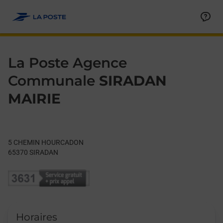
Le lien s'ouvre dans un nouvel onglet
Allez au contenu
Day of the Week
Get directions to La Poste Agence Communale at 5 CHEMIN 
Hours
La Poste Agence
Communale
SIRADAN
MAIRIE
5 CHEMIN HOURCADON
65370
SIRADAN
Horaires