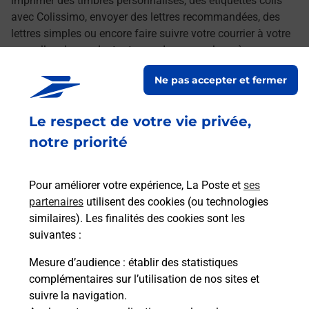
imprimer des timbres personnalisés, des étiquettes colis
avec Colissimo, envoyer des lettres recommandées, des
lettres simples ou encore faire suivre votre courrier à votre
nouvelle adresse. Le tout quand vous voulez, où vous
voulez.
Ne pas accepter et fermer
Découvrez toutes les offres et services en ligne de
Le respect de votre vie privée,
La Poste
notre priorité
Pour améliorer votre expérience, La Poste et
ses
partenaires
utilisent des cookies (ou technologies
similaires). Les finalités des cookies sont les
suivantes :
Mesure d’audience
: établir des statistiques
complémentaires sur l’utilisation de nos sites et
suivre la navigation.