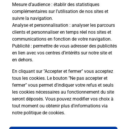
ux
de c
Mesure d’audience
: établir des statistiques
télé
complémentaires sur l’utilisation de nos sites et
Post
suivre la navigation.
Analyse et personnalisation
: analyser les parcours
En
clients et personnaliser en temps réel nos sites et
Envoyer un colis
communications en fonction de votre navigation.
Publicité
: permettre de vous adresser des publicités
Vous souhaitez envoyer un colis depuis : SEMEAC
en lien avec vos centres d’intérêts sur notre site et
(65600) ? Découvrez toutes les solutions
en dehors.
proposées par La Poste.
En cliquant sur "Accepter et fermer" vous acceptez
En savoir plus
tous les cookies. Le bouton "Ne pas accepter et
fermer" vous permet d'indiquer votre refus et seuls
les cookies nécessaires au fonctionnement du site
seront déposés. Vous pouvez modifier vos choix à
Questions fréquemment posées
tout moment ou obtenir plus d'informations via
notre politique de cookies
.
La téléassistance classique avec