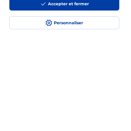
Accepter et fermer
médaillon d’alarme qu’est ce que
c’est ?
Personnaliser
Comment fonctionne la
téléassistance classique ?
Comment est installée la
téléassistance classique ?
Localiser
Liste
Hautes-Pyrénées
Séméac
SEMEAC
Teleassistance
Plan du site