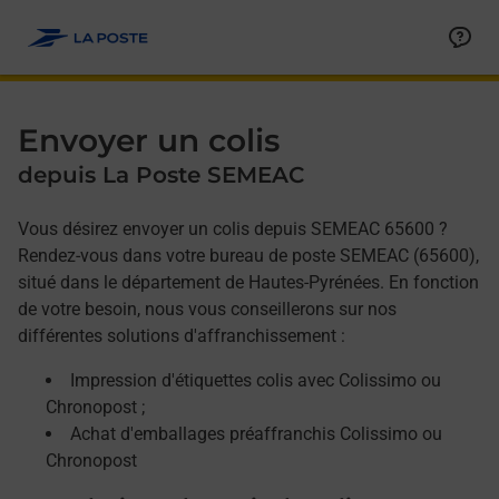
Allez au contenu
Afficher ou masquer la réponse
Afficher ou masquer la réponse
Afficher ou masquer la réponse
Envoyer un colis
depuis La Poste SEMEAC
Vous désirez envoyer un colis depuis SEMEAC 65600 ?
Rendez-vous dans votre bureau de poste SEMEAC (65600),
situé dans le département de Hautes-Pyrénées. En fonction
de votre besoin, nous vous conseillerons sur nos
différentes solutions d'affranchissement :
Impression d'étiquettes colis avec Colissimo ou
Chronopost ;
Achat d'emballages préaffranchis Colissimo ou
Chronopost