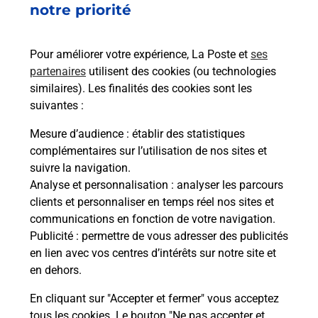
notre priorité
rieur
de c
ez
télé
ste à
de P
Pour améliorer votre expérience, La Poste et
ses
partenaires
utilisent des cookies (ou technologies
En
similaires). Les finalités des cookies sont les
suivantes :
Acheter un iPhone neuf ou reconditionné
Mesure d’audience
: établir des statistiques
Vous recherchez un smartphone pas cher proche
complémentaires sur l’utilisation de nos sites et
de chez vous ? Découvrez notre offre de
suivre la navigation.
téléphones iPhone Apple dans vos bureaux de
Analyse et personnalisation
: analyser les parcours
Poste à SEMEAC (65600) !
clients et personnaliser en temps réel nos sites et
communications en fonction de votre navigation.
En savoir plus
Publicité
: permettre de vous adresser des publicités
en lien avec vos centres d’intérêts sur notre site et
en dehors.
En cliquant sur "Accepter et fermer" vous acceptez
Questions fréquemment posées
tous les cookies. Le bouton "Ne pas accepter et