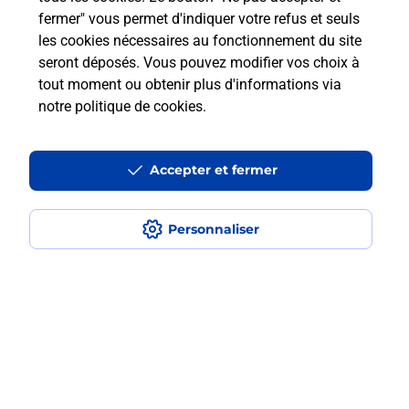
fermer" vous permet d'indiquer votre refus et seuls
les cookies nécessaires au fonctionnement du site
Comment retourner un colis acheté
seront déposés. Vous pouvez modifier vos choix à
en ligne depuis votre boîte aux lettres
tout moment ou obtenir plus d'informations via
?
notre politique de cookies
.
Comment envoyer un colis ou faire un
retour chez un e-commerçant sans se
Accepter et fermer
déplacer ?
Personnaliser
Envoyer un petit colis au meilleur
prix ?
Localiser
Liste
Hautes-Pyrénées
Séméac
SEMEAC
Envoi de colis