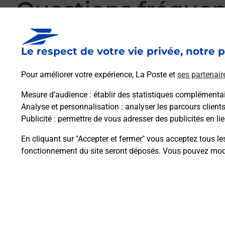
Questions fréque
Le respect de votre vie privée, notre p
La téléassistance classique avec médaillon 
Pour améliorer votre expérience, La Poste et
ses partenair
Mesure d’audience
: établir des statistiques complémentair
Comment fonctionne la téléassistance clas
Analyse et personnalisation
: analyser les parcours client
Publicité
: permettre de vous adresser des publicités en lie
Comment est installée la téléassistance cla
En cliquant sur "Accepter et fermer" vous acceptez tous le
fonctionnement du site seront déposés. Vous pouvez modi
Plan du site