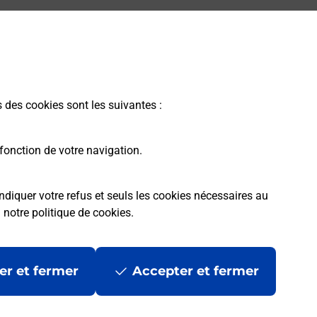
s des cookies sont les suivantes :
fonction de votre navigation.
ndiquer votre refus et seuls les cookies nécessaires au
a
notre politique de cookies
.
er et fermer
Accepter et fermer
les
Mentions légales
Données personnelles et cookies