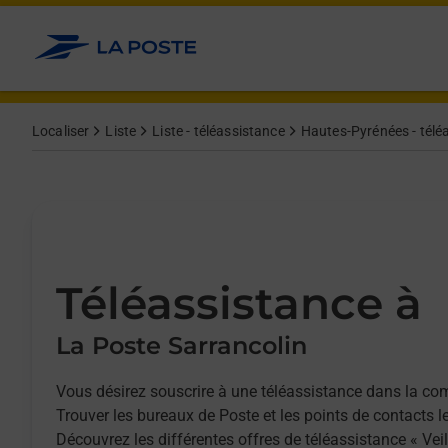
Allez au contenu
Afficher ou masquer la réponse
Afficher ou masquer la réponse
Afficher ou masquer la réponse
Localiser
Liste
Liste - téléassistance
Hautes-Pyrénées - télé
Téléassistance à
La Poste Sarrancolin
Vous désirez souscrire à une téléassistance dans la c
Trouver les bureaux de Poste et les points de contacts l
Découvrez les différentes offres de téléassistance « Vei