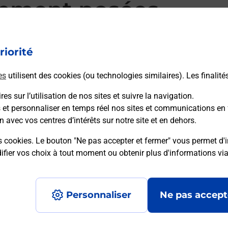
mment posées
riorité
d’alarme qu’est ce que c’est ?
es
utilisent des cookies (ou technologies similaires). Les finalité
es sur l’utilisation de nos sites et suivre la navigation.
sique ?
s et personnaliser en temps réel nos sites et communications en 
n avec vos centres d’intérêts sur notre site et en dehors.
ssique ?
s cookies. Le bouton "Ne pas accepter et fermer" vous permet d'i
fier vos choix à tout moment ou obtenir plus d'informations vi
Personnaliser
Ne pas accept
Accessibilité : partiellement conforme
Conditions contractuel