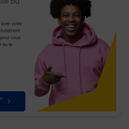
sse ou
 avec votre
atuitement
 pour vous
r ou le
êt