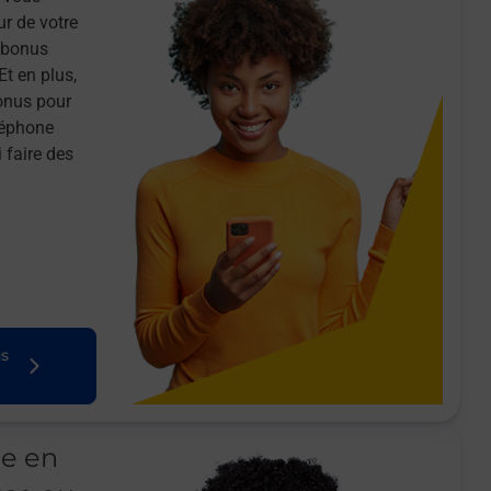
ur de votre
n bonus
Et en plus,
onus pour
léphone
 faire des
us
le en