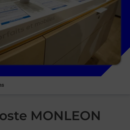
ns
a Poste MONLEON