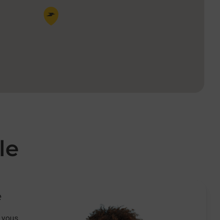
Pin de la carte
le
e
 vous