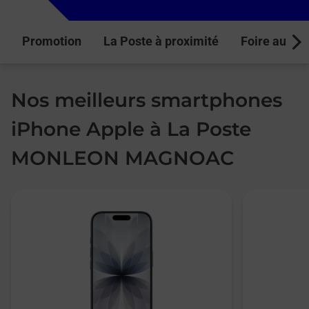
Promotion
La Poste à proximité
Foire aux q
Next
Nos meilleurs smartphones
iPhone Apple à La Poste
MONLEON MAGNOAC