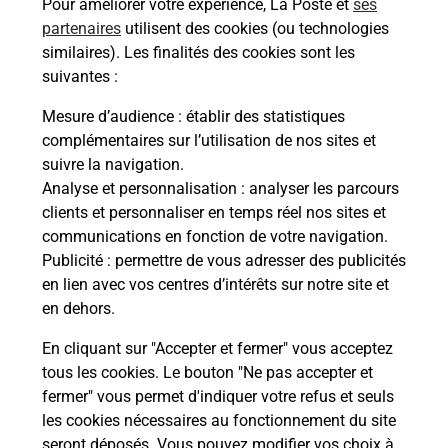
Pour améliorer votre expérience, La Poste et
ses
partenaires
utilisent des cookies (ou technologies
Questions fréquemment posées
similaires). Les finalités des cookies sont les
suivantes :
Mesure d’audience
: établir des statistiques
Quel réseau utilise La Poste Mobile ?
complémentaires sur l’utilisation de nos sites et
suivre la navigation.
Analyse et personnalisation
: analyser les parcours
Est-ce que je peux garder mon
clients et personnaliser en temps réel nos sites et
numéro de mobile gratuitement ?
communications en fonction de votre navigation.
Publicité
: permettre de vous adresser des publicités
Est-ce que je peux bénéficier de la 5G
en lien avec vos centres d’intérêts sur notre site et
avec La Poste Mobile ?
en dehors.
En cliquant sur "Accepter et fermer" vous acceptez
Est-ce que je peux utiliser mon forfait
à l’étranger avec La Poste Mobile ?
tous les cookies. Le bouton "Ne pas accepter et
fermer" vous permet d'indiquer votre refus et seuls
les cookies nécessaires au fonctionnement du site
Est-ce que je peux payer mon iPhone
seront déposés. Vous pouvez modifier vos choix à