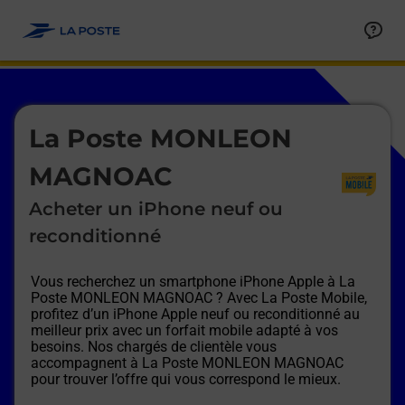
Le lien s'ouvre dans un nouvel onglet
Allez au contenu
Afficher ou masquer la réponse
Afficher ou masquer la réponse
Afficher ou masquer la réponse
Afficher ou masquer la réponse
Afficher ou masquer la réponse
Afficher ou masquer la réponse
Le lien s'ouvre dans un nouvel onglet
La Poste MONLEON
MAGNOAC
Acheter un iPhone neuf ou
reconditionné
Vous recherchez un smartphone iPhone Apple à
La
Poste MONLEON MAGNOAC
? Avec La Poste Mobile,
profitez d’un iPhone Apple neuf ou reconditionné au
meilleur prix avec un forfait mobile adapté à vos
besoins. Nos chargés de clientèle vous
accompagnent à
La Poste MONLEON MAGNOAC
pour trouver l’offre qui vous correspond le mieux.