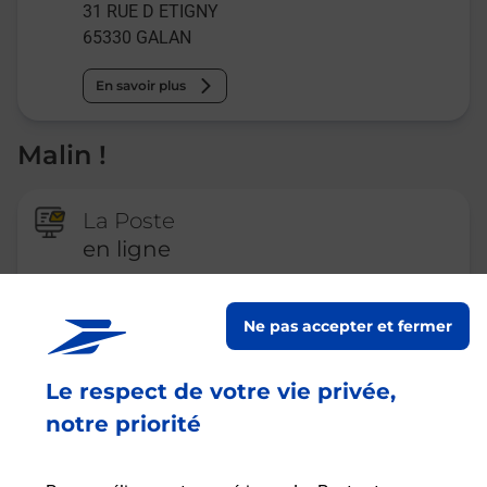
31 RUE D ETIGNY
65330
GALAN
En savoir plus
Malin !
La Poste
en ligne
Ouvert 24h/24
Ne pas accepter et fermer
En savoir plus
Le respect de votre vie privée,
notre priorité
Recherchez un autre point de contact