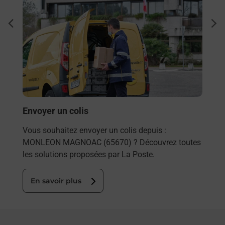
Ach
dent
sui
rieur
Vous
ez
de c
ste à
télé
de P
En
Envoyer un colis
Vous souhaitez envoyer un colis depuis :
MONLEON MAGNOAC (65670) ? Découvrez toutes
les solutions proposées par La Poste.
En savoir plus