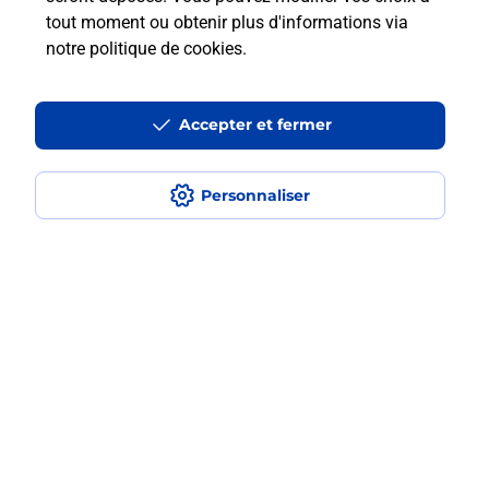
en plusieurs fois avec La Poste Mobile
tout moment ou obtenir plus d'informations via
?
notre politique de cookies
.
Est-ce que je peux assurer mon
iPhone ?
Accepter et fermer
Personnaliser
Localiser
Liste
Hautes-Pyrénées
MONLEON MAGNOAC
MONLEON MAGNOAC
Acheter un iPhone neuf ou reconditionné
Plan du site
Accessibilité : partiellement conforme
Conditions contractuelles