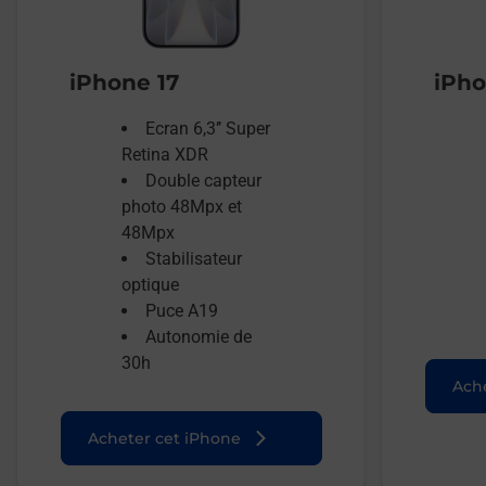
iPhone 17
iPho
Ecran 6,3’’ Super
Retina XDR
Double capteur
photo 48Mpx et
48Mpx
Stabilisateur
optique
Puce A19
Autonomie de
30h
Ache
Acheter cet iPhone