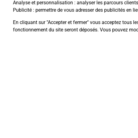
Analyse et personnalisation
: analyser les parcours client
Publicité
: permettre de vous adresser des publicités en lie
En cliquant sur "Accepter et fermer" vous acceptez tous le
Questions fréque
fonctionnement du site seront déposés. Vous pouvez modi
La téléassistance classique avec 
Comment fonctionne la téléassis
Comment est installée la téléassi