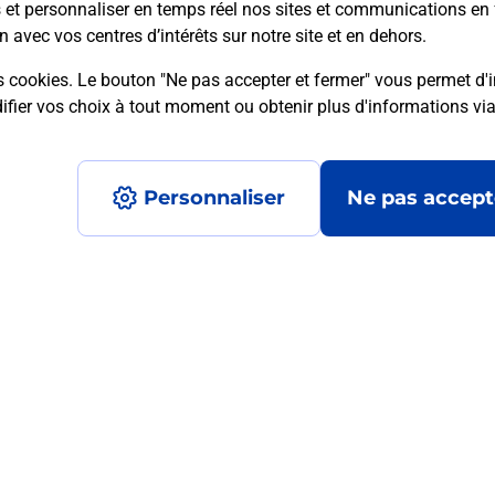
s et personnaliser en temps réel nos sites et communications en 
n avec vos centres d’intérêts sur notre site et en dehors.
s cookies. Le bouton "Ne pas accepter et fermer" vous permet d'i
mment posées
fier vos choix à tout moment ou obtenir plus d'informations vi
Personnaliser
Ne pas accept
médaillon d’alarme qu’est ce que c’est
tance classique ?
stance classique ?