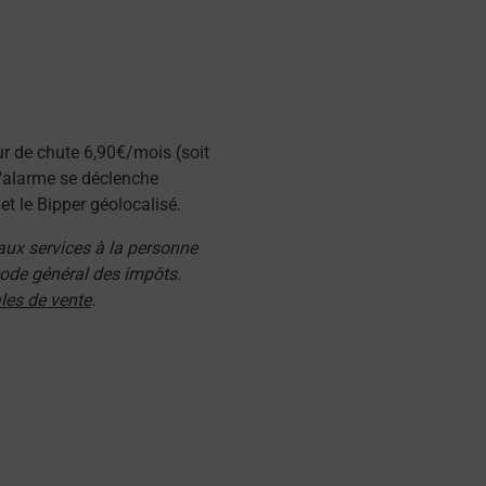
ur de chute 6,90€/mois (soit
l'alarme se déclenche
t le Bipper géolocalisé.
 aux services à la personne
 code général des impôts.
les de vente
.