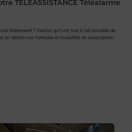
 votre TELEASSISTANCE Téléalarme
ous intéressent ? Sachez qu'il est tout à fait possible de
rez en détails nos formules et modalités de souscription :
n savoir plus
En savo