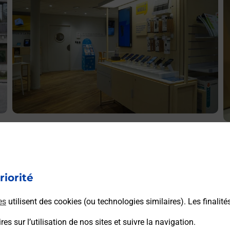
Acheter un iPhone neuf ou reconditionné
A
Vous recherchez un smartphone pas cher proche de chez
V
vous ? Découvrez notre offre de téléphones iPhone Apple
v
dans vos bureaux de Poste à MAUBOURGUET (65700) !
riorité
S
(
En savoir plus
es
utilisent des cookies (ou technologies similaires). Les finalité
es sur l’utilisation de nos sites et suivre la navigation.