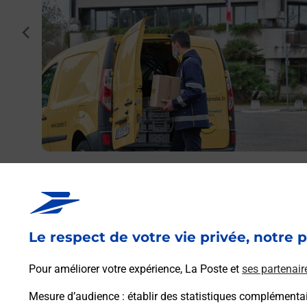
cédent
to ou
0) ?
Envoyer un colis
Vous souhaitez envoyer un colis depuis :
MAUBOURGUET (65700) ? Découvrez toutes les
solutions proposées par La Poste.
Le respect de votre vie privée, notre p
En savoir plus
Pour améliorer votre expérience, La Poste et
ses partenair
Mesure d’audience
: établir des statistiques complémentair