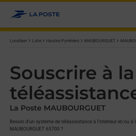
Allez au contenu
Afficher ou masquer la réponse
Afficher ou masquer la réponse
Afficher ou masquer la réponse
Localiser
Liste
Hautes-Pyrénées
MAUBOURGUET
MAUBO
Souscrire à la
téléassistanc
La Poste MAUBOURGUET
Besoin d'un système de téléassistance à l'intérieur et/ou à l
MAUBOURGUET 65700 ?