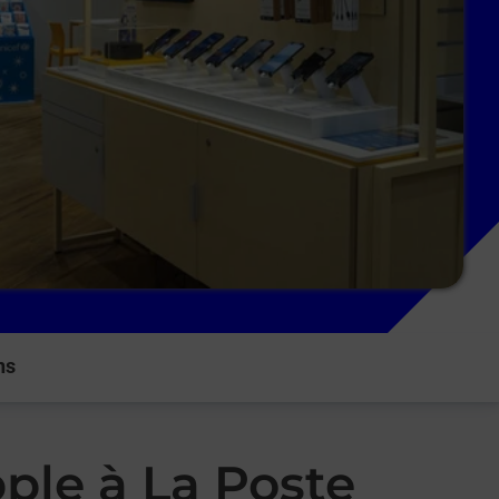
ns
ple à La Poste