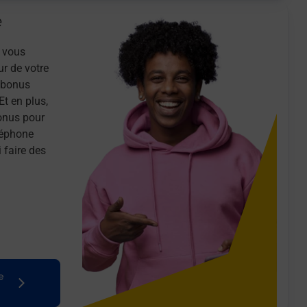
e
 vous
ur de votre
n bonus
Et en plus,
onus pour
léphone
 faire des
e