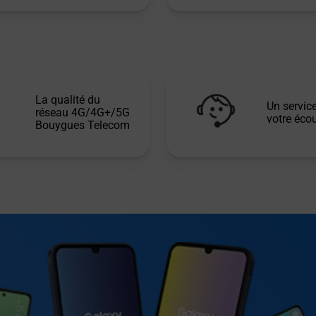
La qualité du
Un service
réseau 4G/4G+/5G
votre écou
Bouygues Telecom