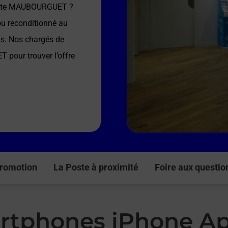
ste MAUBOURGUET
?
ou reconditionné au
ns. Nos chargés de
ET
pour trouver l’offre
romotion
La Poste à proximité
Foire aux questio
rtphones iPhone Ap