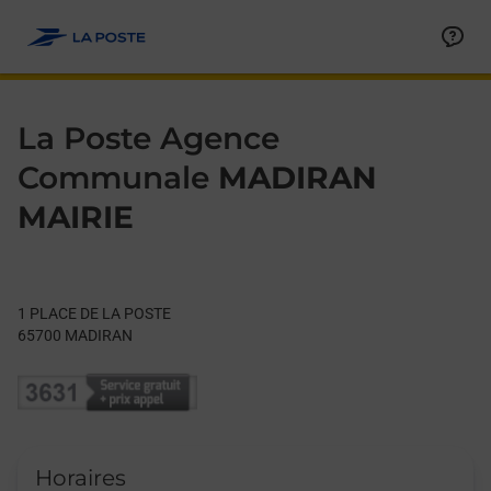
Le lien s'ouvre dans un nouvel onglet
Allez au contenu
Day of the Week
Get directions to La Poste Agence Communale at 1 PLACE DE
Hours
La Poste Agence
Communale
MADIRAN
MAIRIE
1 PLACE DE LA POSTE
65700
MADIRAN
Horaires