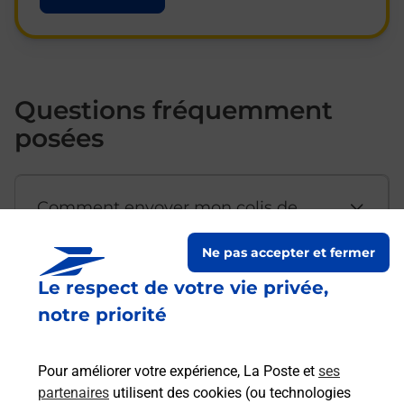
Questions fréquemment
posées
Comment envoyer mon colis de
chez moi ?
Ne pas accepter et fermer
Le respect de votre vie privée,
Est-il possible d’acheter un
notre priorité
emballage directement depuis un
bureau de Poste ?
Pour améliorer votre expérience, La Poste et
ses
partenaires
utilisent des cookies (ou technologies