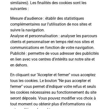
Comment demander une
similaires). Les finalités des cookies sont les
modification de livraison ?
suivantes :
Mesure d’audience
: établir des statistiques
complémentaires sur l’utilisation de nos sites et
Comment La Poste participe-t-elle
suivre la navigation.
à votre sécurité au quotidien ?
Analyse et personnalisation
: analyser les parcours
clients et personnaliser en temps réel nos sites et
communications en fonction de votre navigation.
Puis-je passer mon code de la route
Publicité
: permettre de vous adresser des publicités
avec La Poste et sous quelles
en lien avec vos centres d’intérêts sur notre site et
conditions ?
en dehors.
En cliquant sur "Accepter et fermer" vous acceptez
tous les cookies. Le bouton "Ne pas accepter et
fermer" vous permet d'indiquer votre refus et seuls
Localiser
Liste
Hautes-Pyrénées
LUC
les cookies nécessaires au fonctionnement du site
seront déposés. Vous pouvez modifier vos choix à
tout moment ou obtenir plus d'informations via