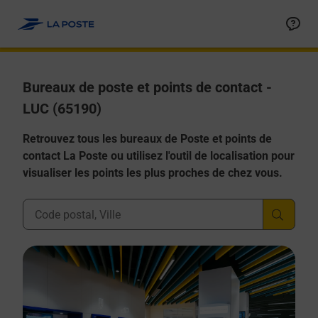
Allez au contenu
Afficher ou masquer la réponse
Afficher ou masquer la réponse
Afficher ou masquer la réponse
Afficher ou masquer la réponse
Afficher ou masquer la réponse
Bureaux de poste et points de contact -
LUC (65190)
Retrouvez tous les bureaux de Poste et points de
contact La Poste ou utilisez l'outil de localisation pour
visualiser les points les plus proches de chez vous.
Ville, Département, Code Postal