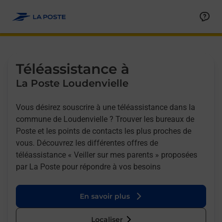
Allez au contenu
Afficher ou masquer la réponse
Afficher ou masquer la réponse
Afficher ou masquer la réponse
Téléassistance à
La Poste Loudenvielle
Vous désirez souscrire à une téléassistance dans la
commune de Loudenvielle ? Trouver les bureaux de
Poste et les points de contacts les plus proches de
vous. Découvrez les différentes offres de
téléassistance « Veiller sur mes parents » proposées
par La Poste pour répondre à vos besoins
En savoir plus
Localiser