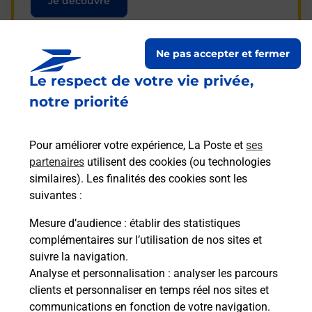
Je découvre
Ne pas accepter et fermer
Le respect de votre vie privée,
Questions fréquemment
notre priorité
posées
Pour améliorer votre expérience, La Poste et
ses
partenaires
utilisent des cookies (ou technologies
La téléassistance classique avec
similaires). Les finalités des cookies sont les
médaillon d’alarme qu’est ce que
suivantes :
c’est ?
Mesure d’audience
: établir des statistiques
complémentaires sur l’utilisation de nos sites et
Comment fonctionne la
suivre la navigation.
téléassistance classique ?
Analyse et personnalisation
: analyser les parcours
clients et personnaliser en temps réel nos sites et
communications en fonction de votre navigation.