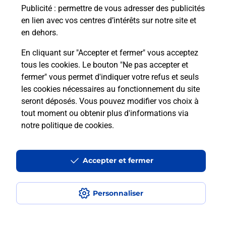
Publicité
: permettre de vous adresser des publicités
Comment est installée la
en lien avec vos centres d’intérêts sur notre site et
téléassistance classique ?
en dehors.
En cliquant sur "Accepter et fermer" vous acceptez
tous les cookies. Le bouton "Ne pas accepter et
Localiser
Liste
Liste - téléassistance
fermer" vous permet d'indiquer votre refus et seuls
Hautes-Pyrénées - téléassistance
Loudenvielle - téléassistance
les cookies nécessaires au fonctionnement du site
seront déposés. Vous pouvez modifier vos choix à
tout moment ou obtenir plus d'informations via
notre politique de cookies
.
Plan du site
Accessibilité : partiellement conforme
Accepter et fermer
Conditions contractuelles
Personnaliser
Mentions légales