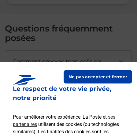
Questions fréquemment
posées
Comment envoyer mon colis de
chez moi ?
Ne pas accepter et fermer
Le respect de votre vie privée,
Est-il possible d’acheter un
notre priorité
emballage directement depuis un
bureau de Poste ?
Pour améliorer votre expérience, La Poste et
ses
partenaires
utilisent des cookies (ou technologies
Comment demander une
similaires). Les finalités des cookies sont les