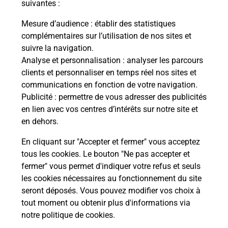
modification de livraison ?
suivantes :
Mesure d’audience
: établir des statistiques
complémentaires sur l’utilisation de nos sites et
Comment La Poste participe-t-elle
suivre la navigation.
à votre sécurité au quotidien ?
Analyse et personnalisation
: analyser les parcours
clients et personnaliser en temps réel nos sites et
communications en fonction de votre navigation.
Puis-je passer mon code de la route
Publicité
: permettre de vous adresser des publicités
avec La Poste et sous quelles
en lien avec vos centres d’intérêts sur notre site et
conditions ?
en dehors.
En cliquant sur "Accepter et fermer" vous acceptez
tous les cookies. Le bouton "Ne pas accepter et
fermer" vous permet d'indiquer votre refus et seuls
Localiser
Liste
Hautes-Pyrénées
LABORDE
les cookies nécessaires au fonctionnement du site
seront déposés. Vous pouvez modifier vos choix à
tout moment ou obtenir plus d'informations via
notre politique de cookies
.
Plan du site