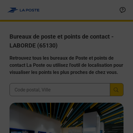
Allez au contenu
Afficher ou masquer la réponse
Afficher ou masquer la réponse
Afficher ou masquer la réponse
Afficher ou masquer la réponse
Afficher ou masquer la réponse
Bureaux de poste et points de contact -
LABORDE (65130)
Retrouvez tous les bureaux de Poste et points de
contact La Poste ou utilisez l'outil de localisation pour
visualiser les points les plus proches de chez vous.
Ville, Département, Code Postal