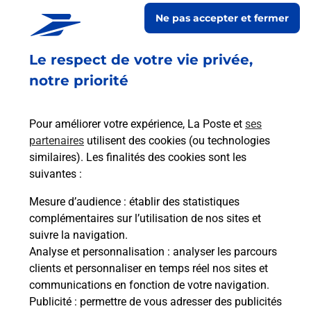
Ne pas accepter et fermer
Acheter un smartphone Samsung
Le respect de votre vie privée,
Vous recherchez un smartphone pas cher proche
de chez vous ? Découvrez notre offre de
notre priorité
téléphones mobiles Samsung dans vos bureaux
de Poste à LA BARTHE DE NESTE (65250) !
Pour améliorer votre expérience, La Poste et
ses
partenaires
utilisent des cookies (ou technologies
En savoir plus
similaires). Les finalités des cookies sont les
En savoir plus
suivantes :
Mesure d’audience
: établir des statistiques
Souscrire à la téléassistance
complémentaires sur l’utilisation de nos sites et
suivre la navigation.
Besoin d’un système de téléassistance à l’intérieur
Analyse et personnalisation
: analyser les parcours
et/ou à l’extérieur de votre domicile ? Découvrez
clients et personnaliser en temps réel nos sites et
les offres téléalarme dans votre bureau de Poste à
communications en fonction de votre navigation.
LA BARTHE DE NESTE.
Publicité
: permettre de vous adresser des publicités