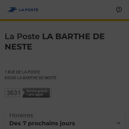
Le lien s'ouvre dans un nouvel onglet
Allez au contenu
Day of the Week
Get directions to La Poste at 1 RUE DE LA POSTE LA BARTHE 
Hours
La Poste
LA BARTHE DE
NESTE
1 RUE DE LA POSTE
65250
LA BARTHE DE NESTE
Horaires
Des 7 prochains jours