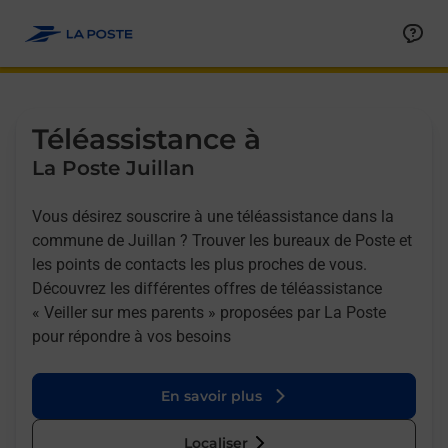
Allez au contenu
Afficher ou masquer la réponse
Afficher ou masquer la réponse
Afficher ou masquer la réponse
Téléassistance à
La Poste Juillan
Vous désirez souscrire à une téléassistance dans la
commune de Juillan ? Trouver les bureaux de Poste et
les points de contacts les plus proches de vous.
Découvrez les différentes offres de téléassistance
« Veiller sur mes parents » proposées par La Poste
pour répondre à vos besoins
En savoir plus
Localiser