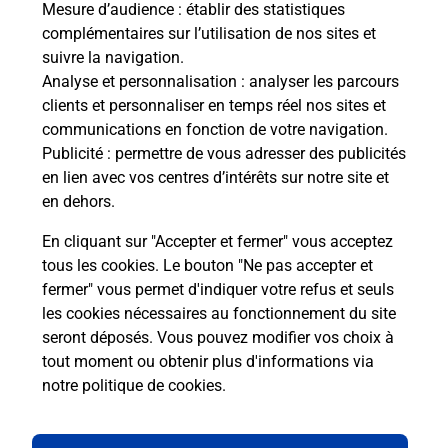
Mesure d’audience
: établir des statistiques
S'inscrire au code de la route
complémentaires sur l’utilisation de nos sites et
suivre la navigation.
Vous cherchez à passer votre code de la route auto
Analyse et personnalisation
: analyser les parcours
ou moto dans la commune Juillan ? Découvrez
clients et personnaliser en temps réel nos sites et
toutes nos solutions.
communications en fonction de votre navigation.
Publicité
: permettre de vous adresser des publicités
En savoir plus
en lien avec vos centres d’intérêts sur notre site et
en dehors.
En cliquant sur "Accepter et fermer" vous acceptez
tous les cookies. Le bouton "Ne pas accepter et
Localiser
Liste
Liste - téléassistance
fermer" vous permet d'indiquer votre refus et seuls
Hautes-Pyrénées - téléassistance
Juillan - téléassistance
les cookies nécessaires au fonctionnement du site
seront déposés. Vous pouvez modifier vos choix à
tout moment ou obtenir plus d'informations via
notre politique de cookies
.
Plan du site