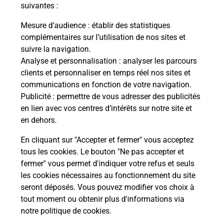
modification de livraison ?
suivantes :
Mesure d’audience
: établir des statistiques
complémentaires sur l’utilisation de nos sites et
Comment La Poste participe-t-elle
suivre la navigation.
à votre sécurité au quotidien ?
Analyse et personnalisation
: analyser les parcours
clients et personnaliser en temps réel nos sites et
communications en fonction de votre navigation.
Puis-je passer mon code de la route
Publicité
: permettre de vous adresser des publicités
avec La Poste et sous quelles
en lien avec vos centres d’intérêts sur notre site et
conditions ?
en dehors.
En cliquant sur "Accepter et fermer" vous acceptez
tous les cookies. Le bouton "Ne pas accepter et
fermer" vous permet d'indiquer votre refus et seuls
Localiser
Liste
Hautes-Pyrénées
CRECHETS
les cookies nécessaires au fonctionnement du site
seront déposés. Vous pouvez modifier vos choix à
tout moment ou obtenir plus d'informations via
notre politique de cookies
.