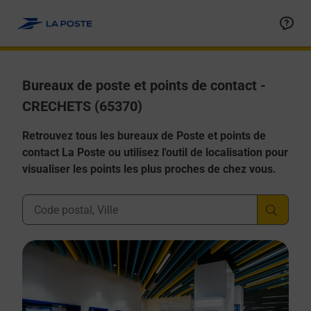
Allez au contenu
Afficher ou masquer la réponse
Afficher ou masquer la réponse
Afficher ou masquer la réponse
Afficher ou masquer la réponse
Afficher ou masquer la réponse
Bureaux de poste et points de contact -
CRECHETS (65370)
Retrouvez tous les bureaux de Poste et points de
contact La Poste ou utilisez l'outil de localisation pour
visualiser les points les plus proches de chez vous.
Ville, Département, Code Postal