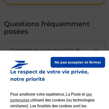
Questions fréquemment
posées
Comment envoyer mon colis de
chez moi ?
Ne pas accepter et fermer
Le respect de votre vie privée,
Est-il possible d’acheter un
notre priorité
emballage directement depuis un
bureau de Poste ?
Pour améliorer votre expérience, La Poste et
ses
partenaires
utilisent des cookies (ou technologies
Comment demander une
similaires). Les finalités des cookies sont les