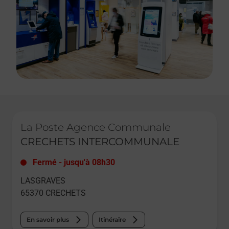
Le lien s'ouvre dans un nouvel onglet
La Poste Agence Communale
CRECHETS INTERCOMMUNALE
Fermé
-
jusqu'à
08h30
LASGRAVES
65370
CRECHETS
En savoir plus
Itinéraire