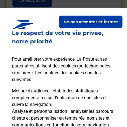
Je découvre
Ne pas accepter et fermer
Le respect de votre vie privée,
Questions fréquemment
notre priorité
posées
Pour améliorer votre expérience, La Poste et
ses
partenaires
utilisent des cookies (ou technologies
La téléassistance classique avec
similaires). Les finalités des cookies sont les
médaillon d’alarme qu’est ce que
suivantes :
c’est ?
Mesure d’audience
: établir des statistiques
complémentaires sur l’utilisation de nos sites et
Comment fonctionne la
suivre la navigation.
téléassistance classique ?
Analyse et personnalisation
: analyser les parcours
clients et personnaliser en temps réel nos sites et
communications en fonction de votre navigation.