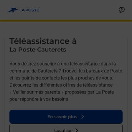
Allez au contenu
Afficher ou masquer la réponse
Afficher ou masquer la réponse
Afficher ou masquer la réponse
Téléassistance à
La Poste Cauterets
Vous désirez souscrire à une téléassistance dans la
commune de Cauterets ? Trouver les bureaux de Poste
et les points de contacts les plus proches de vous.
Découvrez les différentes offres de téléassistance
« Veiller sur mes parents » proposées par La Poste
pour répondre à vos besoins
En savoir plus
Localiser