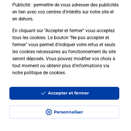
Publicité
: permettre de vous adresser des publicités
Comment est installée la
en lien avec vos centres d’intérêts sur notre site et
téléassistance classique ?
en dehors.
En cliquant sur "Accepter et fermer" vous acceptez
tous les cookies. Le bouton "Ne pas accepter et
Localiser
Liste
Liste - téléassistance
fermer" vous permet d'indiquer votre refus et seuls
Hautes-Pyrénées - téléassistance
Cauterets - téléassistance
les cookies nécessaires au fonctionnement du site
seront déposés. Vous pouvez modifier vos choix à
tout moment ou obtenir plus d'informations via
notre politique de cookies
.
Plan du site
Accessibilité : partiellement conforme
Accepter et fermer
Conditions contractuelles
Personnaliser
Mentions légales