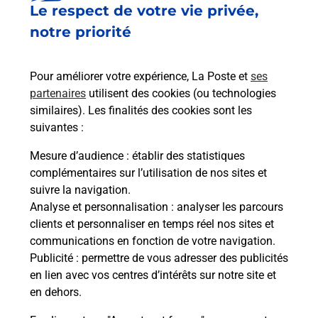
Le respect de votre vie privée,
Est-il possible d’acheter un
notre priorité
emballage directement depuis un
bureau de Poste ?
Pour améliorer votre expérience, La Poste et
ses
partenaires
utilisent des cookies (ou technologies
Comment demander une
similaires). Les finalités des cookies sont les
modification de livraison ?
suivantes :
Mesure d’audience
: établir des statistiques
complémentaires sur l’utilisation de nos sites et
Comment La Poste participe-t-elle
suivre la navigation.
à votre sécurité au quotidien ?
Analyse et personnalisation
: analyser les parcours
clients et personnaliser en temps réel nos sites et
communications en fonction de votre navigation.
Puis-je passer mon code de la route
Publicité
: permettre de vous adresser des publicités
avec La Poste et sous quelles
en lien avec vos centres d’intérêts sur notre site et
conditions ?
en dehors.