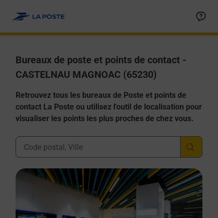
Allez au contenu
Afficher ou masquer la réponse
Afficher ou masquer la réponse
Afficher ou masquer la réponse
Afficher ou masquer la réponse
Afficher ou masquer la réponse
Bureaux de poste et points de contact -
CASTELNAU MAGNOAC (65230)
Retrouvez tous les bureaux de Poste et points de
contact La Poste ou utilisez l'outil de localisation pour
visualiser les points les plus proches de chez vous.
Ville, Département, Code Postal