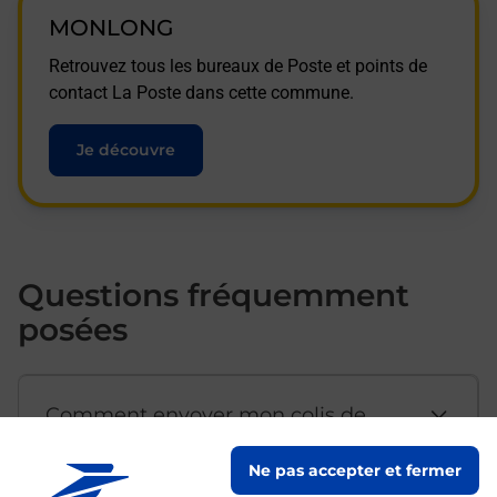
MONLONG
Retrouvez tous les bureaux de Poste et points de
contact La Poste dans cette commune.
Je découvre
Questions fréquemment
posées
Comment envoyer mon colis de
chez moi ?
Ne pas accepter et fermer