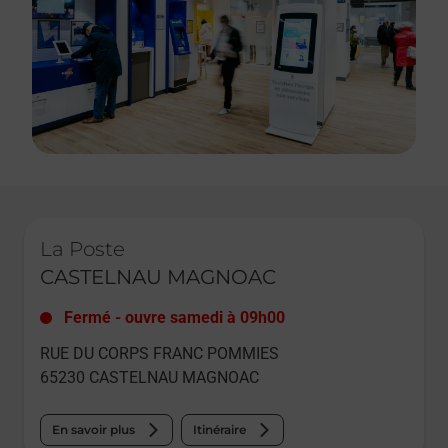
Le lien s'ouvre dans un nouvel onglet
La Poste
CASTELNAU MAGNOAC
Fermé
-
ouvre samedi à
09h00
RUE DU CORPS FRANC POMMIES
65230
CASTELNAU MAGNOAC
En savoir plus
Itinéraire