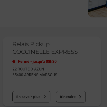
Le lien s'ouvre dans un nouvel onglet
Relais Pickup
COCCINELLE EXPRESS
Fermé
-
jusqu'à
08h30
22 ROUTE D AZUN
65400
ARRENS MARSOUS
En savoir plus
Itinéraire