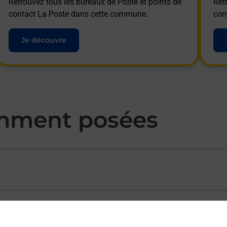
Retrouvez tous les bureaux de Poste et points de
Ret
contact La Poste dans cette commune.
con
Je découvre
mment posées
ectement depuis un bureau de Poste ?