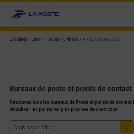
Allez au contenu
Afficher ou masquer la réponse
Afficher ou masquer la réponse
Afficher ou masquer la réponse
Afficher ou masquer la réponse
Afficher ou masquer la réponse
Localiser
Liste
Hautes-Pyrénées
ARRENS MARSOUS
Bureaux de poste et points de conta
Retrouvez tous les bureaux de Poste et points de contact La
visualiser les points les plus proches de chez vous.
Ville, Département, Code Postal