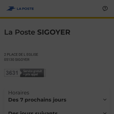
Le lien s'ouvre dans un nouvel onglet
Allez au contenu
Day of the Week
Get directions to La Poste at 2 PLACE DE L EGLISE SIGOYER,
Hours
La Poste
SIGOYER
2 PLACE DE L EGLISE
05130
SIGOYER
Horaires
Des 7 prochains jours
Lundi
Fermé
Des jours suivants