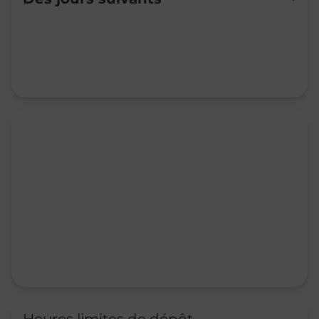
Mardi
09:50
-
12:15
Mercredi
09:50
-
12:15
Jeudi
09:50
-
12:15
Vendredi
09:50
-
12:15
Samedi
Fermé
Dimanche
Fermé