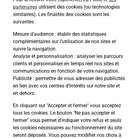
proposées par La Poste.
partenaires
utilisent des cookies (ou technologies
similaires). Les finalités des cookies sont les
En savoir plus
suivantes :
En savoir plus
Mesure d’audience
: établir des statistiques
complémentaires sur l’utilisation de nos sites et
Souscrire à la téléassistance
suivre la navigation.
Analyse et personnalisation
: analyser les parcours
Besoin d’un système de téléassistance à l’intérieur
clients et personnaliser en temps réel nos sites et
et/ou à l’extérieur de votre domicile ? Découvrez
communications en fonction de votre navigation.
les offres téléalarme dans votre bureau de Poste à
Publicité
: permettre de vous adresser des publicités
SIGOYER.
en lien avec vos centres d’intérêts sur notre site et
en dehors.
En savoir plus
En cliquant sur "Accepter et fermer" vous acceptez
tous les cookies. Le bouton "Ne pas accepter et
fermer" vous permet d'indiquer votre refus et seuls
Localiser
Liste
Hautes-Alpes
SIGOYER
SIGOYER
les cookies nécessaires au fonctionnement du site
seront déposés. Vous pouvez modifier vos choix à