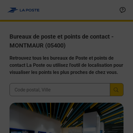
Allez au contenu
Afficher ou masquer la réponse
Afficher ou masquer la réponse
Afficher ou masquer la réponse
Afficher ou masquer la réponse
Afficher ou masquer la réponse
Bureaux de poste et points de contact -
MONTMAUR (05400)
Retrouvez tous les bureaux de Poste et points de
contact La Poste ou utilisez l'outil de localisation pour
visualiser les points les plus proches de chez vous.
Ville, Département, Code Postal