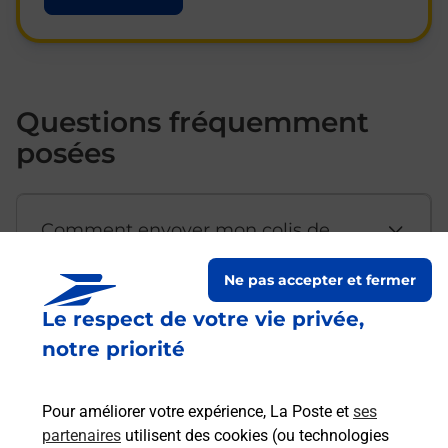
Questions fréquemment
posées
Comment envoyer mon colis de
chez moi ?
Ne pas accepter et fermer
Le respect de votre vie privée,
Est-il possible d’acheter un
notre priorité
emballage directement depuis un
bureau de Poste ?
Pour améliorer votre expérience, La Poste et
ses
partenaires
utilisent des cookies (ou technologies