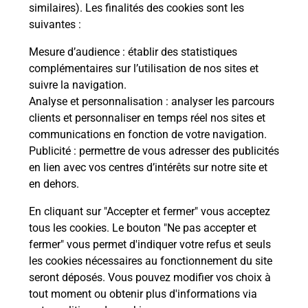
Comment demander une
similaires). Les finalités des cookies sont les
modification de livraison ?
suivantes :
Mesure d’audience
: établir des statistiques
complémentaires sur l’utilisation de nos sites et
Comment La Poste participe-t-elle
suivre la navigation.
à votre sécurité au quotidien ?
Analyse et personnalisation
: analyser les parcours
clients et personnaliser en temps réel nos sites et
communications en fonction de votre navigation.
Puis-je passer mon code de la route
Publicité
: permettre de vous adresser des publicités
avec La Poste et sous quelles
en lien avec vos centres d’intérêts sur notre site et
conditions ?
en dehors.
En cliquant sur "Accepter et fermer" vous acceptez
tous les cookies. Le bouton "Ne pas accepter et
fermer" vous permet d'indiquer votre refus et seuls
Localiser
Liste
Hautes-Alpes
MONTMAUR
les cookies nécessaires au fonctionnement du site
seront déposés. Vous pouvez modifier vos choix à
tout moment ou obtenir plus d'informations via