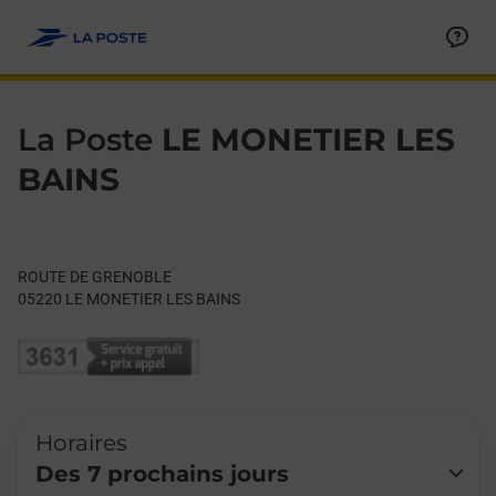
Le lien s'ouvre dans un nouvel onglet
Allez au contenu
Day of the Week
Get directions to La Poste at ROUTE DE GRENOBLE LE MONETI
Hours
La Poste
LE MONETIER LES
BAINS
ROUTE DE GRENOBLE
05220
LE MONETIER LES BAINS
Horaires
Des 7 prochains jours