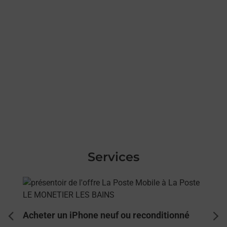
Services
En savoir plus
Acheter un iPhone neuf ou reconditionné
dent
sui