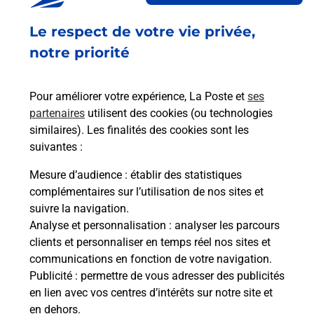
Envoyer un colis
Le respect de votre vie privée,
Vous souhaitez envoyer un colis depuis : LE
notre priorité
MONETIER LES BAINS (05220) ? Découvrez toutes
les solutions proposées par La Poste.
Pour améliorer votre expérience, La Poste et
ses
partenaires
utilisent des cookies (ou technologies
En savoir plus
similaires). Les finalités des cookies sont les
En savoir plus
suivantes :
Mesure d’audience
: établir des statistiques
Souscrire à la téléassistance
complémentaires sur l’utilisation de nos sites et
suivre la navigation.
Besoin d’un système de téléassistance à l’intérieur
Analyse et personnalisation
: analyser les parcours
et/ou à l’extérieur de votre domicile ? Découvrez
clients et personnaliser en temps réel nos sites et
les offres téléalarme dans votre bureau de Poste à
communications en fonction de votre navigation.
LE MONETIER LES BAINS.
Publicité
: permettre de vous adresser des publicités
en lien avec vos centres d’intérêts sur notre site et
En savoir plus
en dehors.