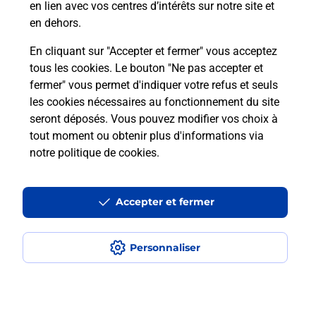
en lien avec vos centres d’intérêts sur notre site et
en dehors.
En cliquant sur "Accepter et fermer" vous acceptez
Questions fréquemment posées
tous les cookies. Le bouton "Ne pas accepter et
fermer" vous permet d'indiquer votre refus et seuls
les cookies nécessaires au fonctionnement du site
Comment retourner un colis acheté
seront déposés. Vous pouvez modifier vos choix à
en ligne depuis votre boîte aux lettres
tout moment ou obtenir plus d'informations via
?
notre politique de cookies
.
Comment envoyer un colis ou faire un
retour chez un e-commerçant sans se
Accepter et fermer
déplacer ?
Personnaliser
Envoyer un petit colis au meilleur
prix ?