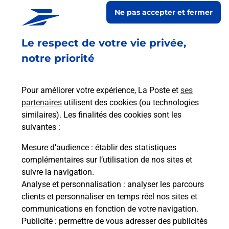
En savoir plus
En sa
Ne pas accepter et fermer
Le respect de votre vie privée,
Ach
dent
sui
notre priorité
rieur
Vous
ez
de c
ste à
télé
Pour améliorer votre expérience, La Poste et
ses
de P
partenaires
utilisent des cookies (ou technologies
similaires). Les finalités des cookies sont les
En
suivantes :
Acheter un iPhone neuf ou reconditionné
Mesure d’audience
: établir des statistiques
Vous recherchez un smartphone pas cher proche
complémentaires sur l’utilisation de nos sites et
de chez vous ? Découvrez notre offre de
suivre la navigation.
téléphones iPhone Apple dans vos bureaux de
Analyse et personnalisation
: analyser les parcours
Poste à LARAGNE MONTEGLIN (05300) !
clients et personnaliser en temps réel nos sites et
communications en fonction de votre navigation.
En savoir plus
Publicité
: permettre de vous adresser des publicités