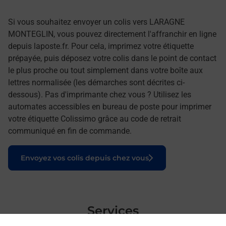
Si vous souhaitez envoyer un colis vers LARAGNE
MONTEGLIN, vous pouvez directement l'affranchir en ligne
depuis laposte.fr. Pour cela, imprimez votre étiquette
prépayée, puis déposez votre colis dans le point de contact
le plus proche ou tout simplement dans votre boîte aux
lettres normalisée (les démarches sont décrites ci-
dessous). Pas d'imprimante chez vous ? Utilisez les
automates accessibles en bureau de poste pour imprimer
votre étiquette Colissimo grâce au code de retrait
communiqué en fin de commande.
Le lien s'ouvre dans un nouvel onglet
Envoyez vos colis depuis chez vous
Services