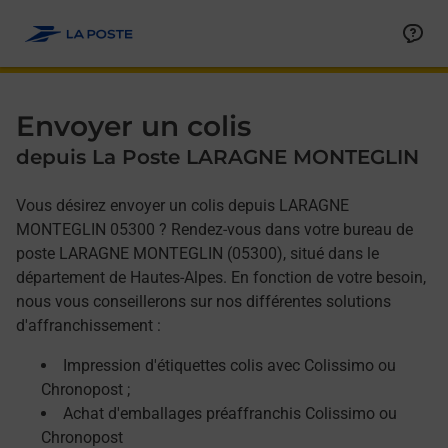
Allez au contenu
Afficher ou masquer la réponse
Afficher ou masquer la réponse
Afficher ou masquer la réponse
Envoyer un colis
depuis La Poste LARAGNE MONTEGLIN
Vous désirez envoyer un colis depuis LARAGNE
MONTEGLIN 05300 ? Rendez-vous dans votre bureau de
poste LARAGNE MONTEGLIN (05300), situé dans le
département de Hautes-Alpes. En fonction de votre besoin,
nous vous conseillerons sur nos différentes solutions
d'affranchissement :
Impression d'étiquettes colis avec Colissimo ou
Chronopost ;
Achat d'emballages préaffranchis Colissimo ou
Chronopost