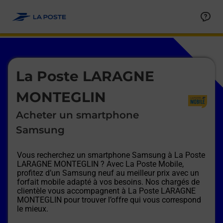
Le lien s'ouvre dans un nouvel onglet
Allez au contenu
Afficher ou masquer la réponse
Afficher ou masquer la réponse
Afficher ou masquer la réponse
Afficher ou masquer la réponse
Afficher ou masquer la réponse
Afficher ou masquer la réponse
Le lien s'ouvre dans un nouvel onglet
La Poste LARAGNE
MONTEGLIN
Acheter un smartphone
Samsung
Vous recherchez un smartphone Samsung à
La Poste
LARAGNE MONTEGLIN
? Avec La Poste Mobile,
profitez d’un Samsung neuf au meilleur prix avec un
forfait mobile adapté à vos besoins. Nos chargés de
clientèle vous accompagnent à
La Poste LARAGNE
MONTEGLIN
pour trouver l’offre qui vous correspond
le mieux.