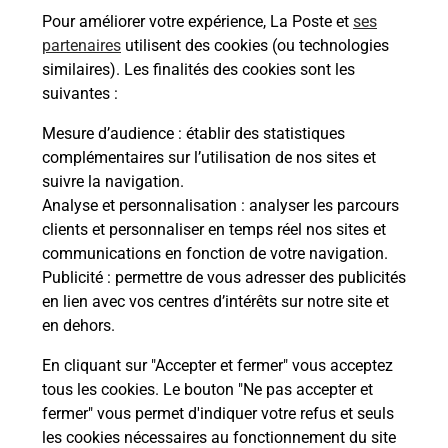
Recherchez un autre point de contact
Pour améliorer votre expérience, La Poste et
ses
partenaires
utilisent des cookies (ou technologies
similaires). Les finalités des cookies sont les
suivantes :
Questions fréquemment posées
Mesure d’audience
: établir des statistiques
complémentaires sur l’utilisation de nos sites et
suivre la navigation.
Quel réseau utilise La Poste Mobile ?
Analyse et personnalisation
: analyser les parcours
clients et personnaliser en temps réel nos sites et
communications en fonction de votre navigation.
Est-ce que je peux garder mon
Publicité
: permettre de vous adresser des publicités
numéro de mobile gratuitement ?
en lien avec vos centres d’intérêts sur notre site et
en dehors.
Est-ce que je peux bénéficier de la 5G
avec La Poste Mobile ?
En cliquant sur "Accepter et fermer" vous acceptez
tous les cookies. Le bouton "Ne pas accepter et
fermer" vous permet d'indiquer votre refus et seuls
Est-ce que je peux utiliser mon forfait
à l’étranger avec La Poste Mobile ?
les cookies nécessaires au fonctionnement du site