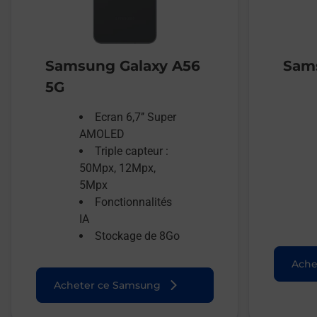
Samsung Galaxy A56
Sams
5G
Ecran 6,7’’ Super
AMOLED
Triple capteur :
50Mpx, 12Mpx,
5Mpx
Fonctionnalités
IA
Stockage de 8Go
Ache
Acheter ce Samsung