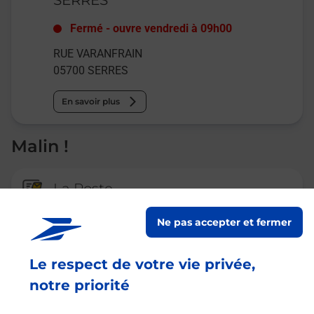
Fermé
-
ouvre vendredi à
09h00
RUE VARANFRAIN
05700
SERRES
En savoir plus
Malin !
La Poste
en ligne
Ne pas accepter et fermer
Ouvert 24h/24
Le respect de votre vie privée,
En savoir plus
notre priorité