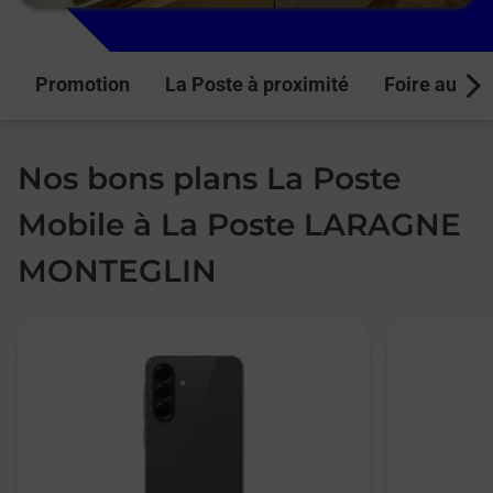
Promotion
La Poste à proximité
Foire aux q
Next
Nos bons plans La Poste
Mobile à La Poste LARAGNE
MONTEGLIN