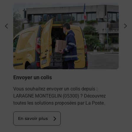
En savoir plus
En sa
Ache
dent
sui
rieur
Vous
ez
de c
ste à
télé
Post
En
Envoyer un colis
Vous souhaitez envoyer un colis depuis :
LARAGNE MONTEGLIN (05300) ? Découvrez
toutes les solutions proposées par La Poste.
En savoir plus