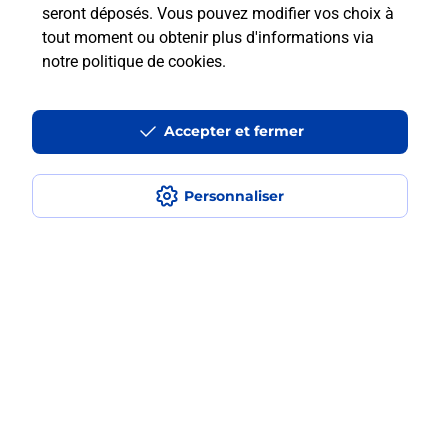
seront déposés. Vous pouvez modifier vos choix à
tout moment ou obtenir plus d'informations via
Est-ce que je peux payer mon
notre politique de cookies
.
smartphone Samsung en plusieurs
fois avec La Poste Mobile ?
Accepter et fermer
Est-ce que je peux assurer mon
smartphone Samsung ?
Personnaliser
Localiser
Liste
Hautes-Alpes
LARAGNE MONTEGLIN
LARAGNE MONTEGLIN
Acheter un smartphone Samsung
Plan du site
Accessibilité : partiellement conforme