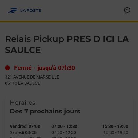
Le lien s'ouvre dans un nouvel onglet
Allez au contenu
Day of the Week
Get directions to Relais Pickup at 321 AVENUE DE MARSEILLE 
Hours
Relais Pickup
PRES D ICI LA
SAULCE
Fermé
-
jusqu'à
07h30
321 AVENUE DE MARSEILLE
05110
LA SAULCE
Horaires
Des 7 prochains jours
Vendredi 07/08
07:30
-
12:30
15:30
-
19:00
Samedi 08/08
07:30
-
12:30
15:30
-
19:00