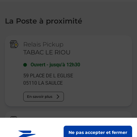
La Poste à proximité
Relais Pickup
TABAC LE RIOU
Ouvert
-
jusqu'à
12h30
59 PLACE DE L EGLISE
05110
LA SAULCE
En savoir plus
La Poste
LA SAULCE
Ne pas accepter et fermer