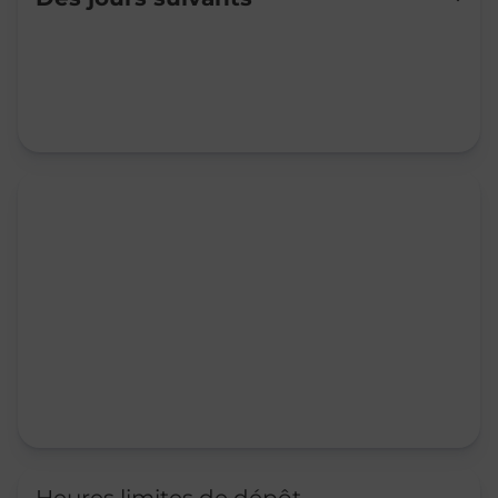
Mardi
09:15
-
12:00
Mercredi
09:15
-
12:00
Jeudi
09:15
-
12:00
Vendredi
09:15
-
12:00
Samedi
Fermé
Dimanche
Fermé