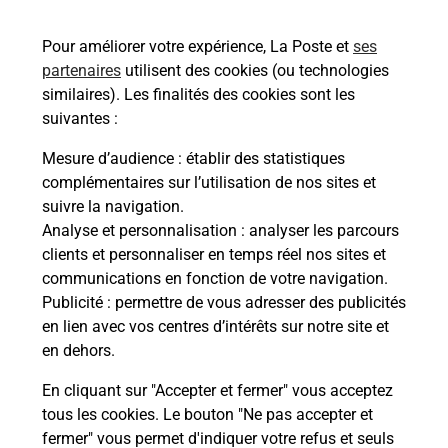
Vous souhaitez envoyer un colis depuis : LA
SAULCE (05110) ? Découvrez toutes les solutions
Pour améliorer votre expérience, La Poste et
ses
proposées par La Poste.
partenaires
utilisent des cookies (ou technologies
similaires). Les finalités des cookies sont les
En savoir plus
suivantes :
En savoir plus
Mesure d’audience
: établir des statistiques
complémentaires sur l’utilisation de nos sites et
Souscrire à la téléassistance
suivre la navigation.
Analyse et personnalisation
: analyser les parcours
Besoin d’un système de téléassistance à l’intérieur
clients et personnaliser en temps réel nos sites et
et/ou à l’extérieur de votre domicile ? Découvrez
communications en fonction de votre navigation.
les offres téléalarme dans votre bureau de Poste à
Publicité
: permettre de vous adresser des publicités
LA SAULCE.
en lien avec vos centres d’intérêts sur notre site et
en dehors.
En savoir plus
En cliquant sur "Accepter et fermer" vous acceptez
tous les cookies. Le bouton "Ne pas accepter et
fermer" vous permet d'indiquer votre refus et seuls