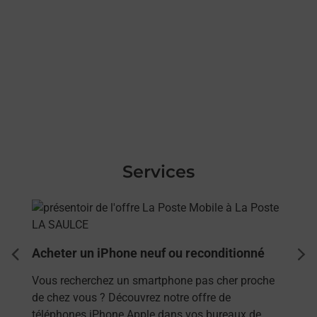
Services
En savoir plus
Acheter un iPhone neuf ou reconditionné
dent
sui
Vous recherchez un smartphone pas cher proche
de chez vous ? Découvrez notre offre de
téléphones iPhone Apple dans vos bureaux de