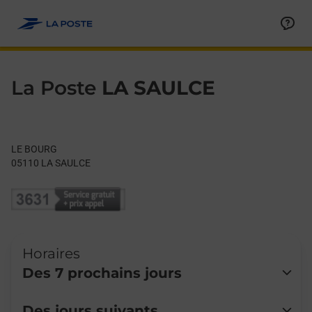
Le lien s'ouvre dans un nouvel onglet
Allez au contenu
Day of the Week
Get directions to La Poste at LE BOURG LA SAULCE,
Hours
La Poste
LA SAULCE
LE BOURG
05110
LA SAULCE
Horaires
Des 7 prochains jours
Lundi
Fermé
Des jours suivants