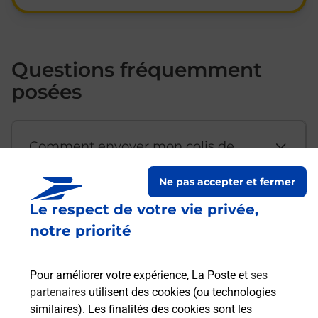
Questions fréquemment
posées
Comment envoyer mon colis de
chez moi ?
Ne pas accepter et fermer
Le respect de votre vie privée,
Est-il possible d’acheter un
notre priorité
emballage directement depuis un
bureau de Poste ?
Pour améliorer votre expérience, La Poste et
ses
partenaires
utilisent des cookies (ou technologies
Comment demander une
similaires). Les finalités des cookies sont les