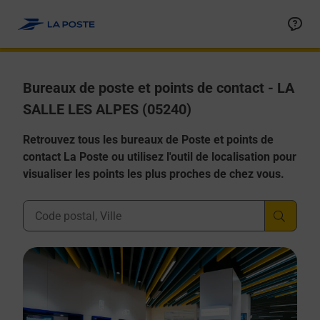
Allez au contenu
Afficher ou masquer la réponse
Afficher ou masquer la réponse
Afficher ou masquer la réponse
Afficher ou masquer la réponse
Afficher ou masquer la réponse
Bureaux de poste et points de contact - LA
SALLE LES ALPES (05240)
Retrouvez tous les bureaux de Poste et points de
contact La Poste ou utilisez l'outil de localisation pour
visualiser les points les plus proches de chez vous.
Ville, Département, Code Postal