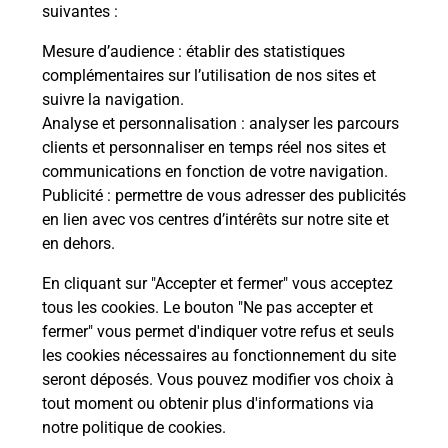
modification de livraison ?
suivantes :
Mesure d’audience
: établir des statistiques
complémentaires sur l’utilisation de nos sites et
Comment La Poste participe-t-elle
suivre la navigation.
à votre sécurité au quotidien ?
Analyse et personnalisation
: analyser les parcours
clients et personnaliser en temps réel nos sites et
communications en fonction de votre navigation.
Puis-je passer mon code de la route
Publicité
: permettre de vous adresser des publicités
avec La Poste et sous quelles
en lien avec vos centres d’intérêts sur notre site et
conditions ?
en dehors.
En cliquant sur "Accepter et fermer" vous acceptez
tous les cookies. Le bouton "Ne pas accepter et
fermer" vous permet d'indiquer votre refus et seuls
Localiser
Liste
Hautes-Alpes
LA SALLE LES ALPES
les cookies nécessaires au fonctionnement du site
seront déposés. Vous pouvez modifier vos choix à
tout moment ou obtenir plus d'informations via
notre politique de cookies
.