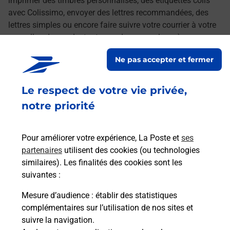
imprimer des timbres personnalisés, des étiquettes colis
avec Colissimo, envoyer des lettres recommandées, des
lettres simples ou encore faire suivre votre courrier à votre
nouvelle adresse. Le tout quand vous voulez, où vous
voulez.
Ne pas accepter et fermer
Découvrez toutes les offres et services en ligne de
Le respect de votre vie privée,
La Poste
notre priorité
Pour améliorer votre expérience, La Poste et
ses
partenaires
utilisent des cookies (ou technologies
similaires). Les finalités des cookies sont les
suivantes :
Mesure d’audience
: établir des statistiques
complémentaires sur l’utilisation de nos sites et
suivre la navigation.