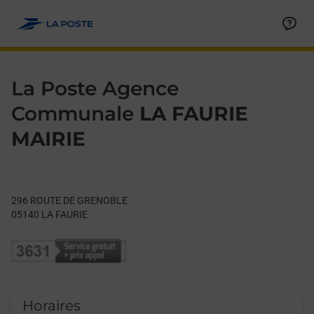
Le lien s'ouvre dans un nouvel onglet
Allez au contenu
Day of the Week
Get directions to La Poste Agence Communale at 296 ROUTE 
Hours
La Poste Agence
Communale
LA FAURIE
MAIRIE
296 ROUTE DE GRENOBLE
05140
LA FAURIE
Horaires