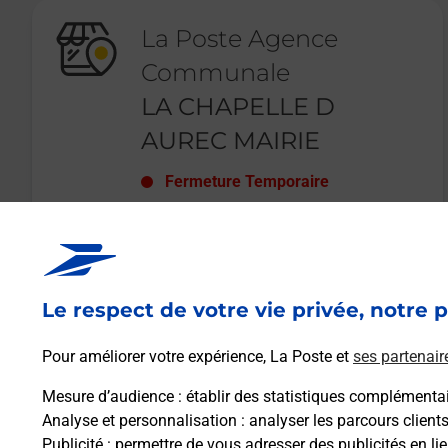
La Poste Agence
Communale
LA CHAPELLE D
AUREC MAIRIE
Fermeture Temporaire
22 PLACE MARCELLIN MARTIN
MAIRIE
43120
LA CHAPELLE D AUREC
Le respect de votre vie privée, notre p
En savoir plus
Pour améliorer votre expérience, La Poste et
ses partenair
Mesure d’audience
: établir des statistiques complémentair
Analyse et personnalisation
: analyser les parcours client
Publicité
: permettre de vous adresser des publicités en lie