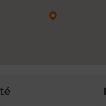
Pin de la carte
té