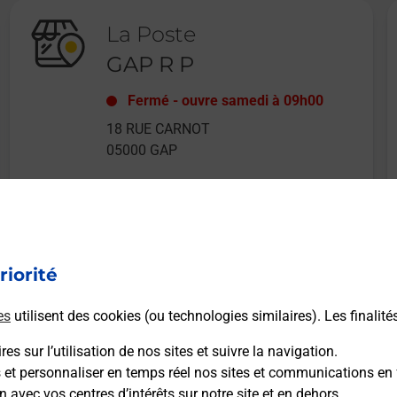
La Poste
GAP R P
Fermé
-
ouvre samedi à
09h00
18 RUE CARNOT
05000
GAP
riorité
En savoir plus
es
utilisent des cookies (ou technologies similaires). Les finalité
es sur l’utilisation de nos sites et suivre la navigation.
s et personnaliser en temps réel nos sites et communications en 
n avec vos centres d’intérêts sur notre site et en dehors.