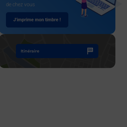
de chez vous
J'imprime mon timbre !
Itinéraire