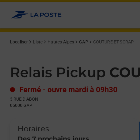
Le lien s'ouvre dans un nouvel onglet
Allez au contenu
Day of the Week
Get directions to Relais Pickup at 3 RUE D ABON GAP,
Hours
Localiser
Liste
Hautes-Alpes
GAP
COUTURE ET SCRAP
Relais Pickup
COU
Fermé
-
ouvre mardi à
09h30
3 RUE D ABON
05000
GAP
Horaires
Des 7 prochains jours