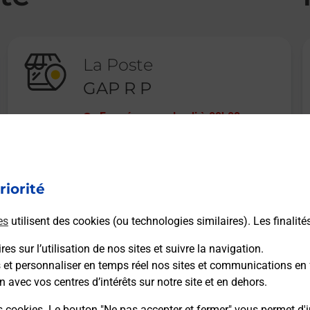
La Poste
GAP R P
Fermé
-
ouvre lundi à
09h00
18 RUE CARNOT
05000
GAP
riorité
En savoir plus
es
utilisent des cookies (ou technologies similaires). Les finalité
es sur l’utilisation de nos sites et suivre la navigation.
s et personnaliser en temps réel nos sites et communications en 
n avec vos centres d’intérêts sur notre site et en dehors.
Recherchez un autre point de contact
s cookies. Le bouton "Ne pas accepter et fermer" vous permet d'i