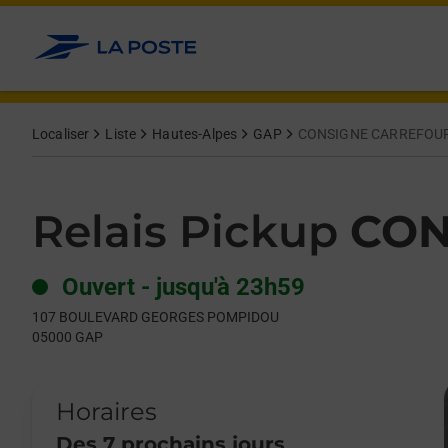
Le lien s'ouvre dans un nouvel onglet
Allez au contenu
Day of the Week
Get directions to Relais Pickup at 107 BOULEVARD GEORGES 
Hours
Localiser
Liste
Hautes-Alpes
GAP
CONSIGNE CARREFOU
Relais Pickup
CON
Ouvert
-
jusqu'à
23h59
107 BOULEVARD GEORGES POMPIDOU
05000
GAP
Horaires
Des 7 prochains jours