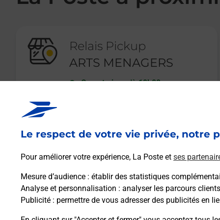
Relais Pickup
ARTS MENAGERS
Ouvert
-
jusqu'à
19h00
39 RUE CARNOT
05000
GAP
Le respect de votre vie privée, notre p
En savoir plus
Pour améliorer votre expérience, La Poste et
ses partenair
Mesure d’audience
: établir des statistiques complémentair
Analyse et personnalisation
: analyser les parcours client
Publicité
: permettre de vous adresser des publicités en lie
En cliquant sur "Accepter et fermer" vous acceptez tous le