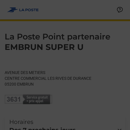
Le lien s'ouvre dans un nouvel onglet
Allez au contenu
Day of the Week
Get directions to La Poste Point partenaire at AVENUE DES M
Hours
La Poste Point partenaire
EMBRUN SUPER U
AVENUE DES METIERS
CENTRE COMMERCIAL LES RIVES DE DURANCE
05200
EMBRUN
Horaires