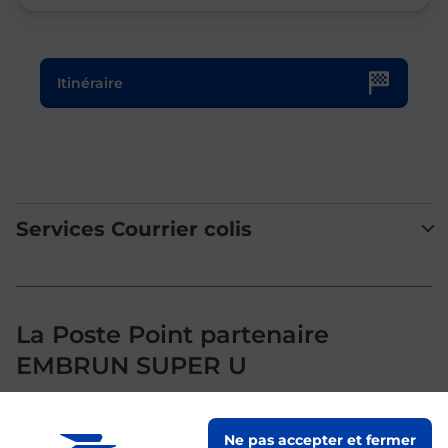
Le lien s'ouvre dans un nouvel onglet
Itinéraire
Services Courrier colis
La Poste Point partenaire
EMBRUN SUPER U
Votre point de contact La Poste Point partenaire EMBRUN
Ne pas accepter et fermer
SUPER U vous accueille à EMBRUN pour répondre à vos