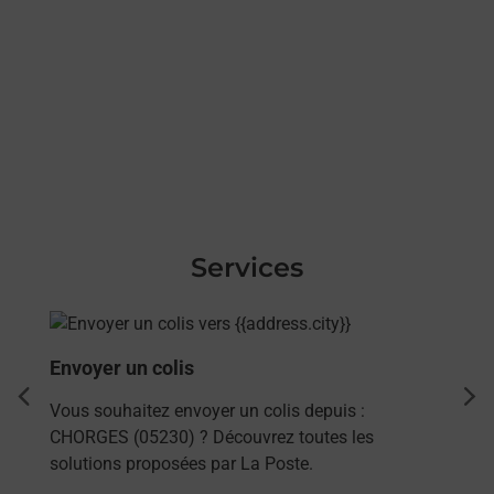
Services
En savoir plus
Envoyer un colis
dent
sui
Vous souhaitez envoyer un colis depuis :
CHORGES (05230) ? Découvrez toutes les
solutions proposées par La Poste.