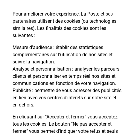
de chez vous ? Découvrez notre offre de
téléphones mobiles Samsung dans vos bureaux
Pour améliorer votre expérience, La Poste et
ses
de Poste à CHORGES (05230) !
partenaires
utilisent des cookies (ou technologies
similaires). Les finalités des cookies sont les
En savoir plus
suivantes :
En savoir plus
Mesure d’audience
: établir des statistiques
complémentaires sur l’utilisation de nos sites et
Souscrire à la téléassistance
suivre la navigation.
Analyse et personnalisation
: analyser les parcours
Besoin d’un système de téléassistance à l’intérieur
clients et personnaliser en temps réel nos sites et
et/ou à l’extérieur de votre domicile ? Découvrez
communications en fonction de votre navigation.
les offres téléalarme dans votre bureau de Poste à
Publicité
: permettre de vous adresser des publicités
CHORGES.
en lien avec vos centres d’intérêts sur notre site et
en dehors.
En savoir plus
En cliquant sur "Accepter et fermer" vous acceptez
tous les cookies. Le bouton "Ne pas accepter et
fermer" vous permet d'indiquer votre refus et seuls