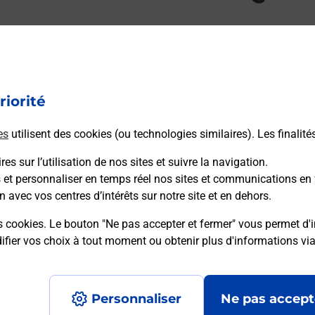
 SUR BREUILH MAIRIE vous accueille à VICQ SUR BREUILH
lis. Avec laposte.fr, vous pouvez également, sans vous
s colis avec Colissimo, envoyer des lettres
riorité
tre courrier à votre nouvelle adresse. Le tout quand vous
es
utilisent des cookies (ou technologies similaires). Les finalité
es sur l’utilisation de nos sites et suivre la navigation.
 Poste
s et personnaliser en temps réel nos sites et communications en 
n avec vos centres d’intérêts sur notre site et en dehors.
s cookies. Le bouton "Ne pas accepter et fermer" vous permet d'i
fier vos choix à tout moment ou obtenir plus d'informations vi
Plan du site
Accessibilité : partiellement confo
Personnaliser
Ne pas accept