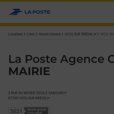
Le lien s'ouvre dans un nouvel onglet
Allez au contenu
Day of the Week
Get directions to La Poste Agence Communale at 2 RUE DU 
Hours
Localiser
Liste
Haute-Vienne
VICQ SUR BREUILH
VICQ SU
La Poste Agence
MAIRIE
2 RUE DU MUSEE CECILE SABOURDY
87260
VICQ SUR BREUILH