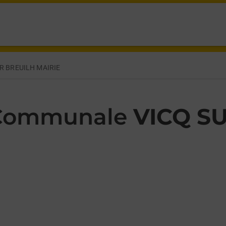
MUSEE CECILE SABOURDY VICQ SUR BREUILH,
R BREUILH MAIRIE
 Communale
VICQ S