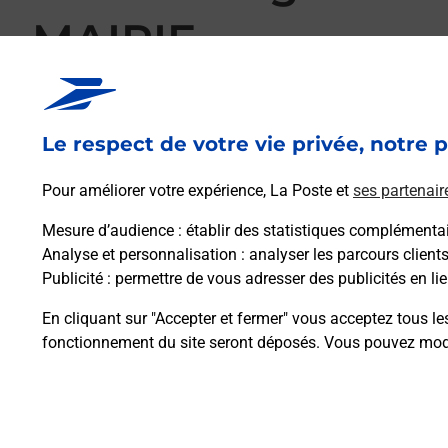
MAIRIE
Votre point de contact La Poste Agence Communale VICQ
pour répondre à vos besoins d'affranchissement Courrier-Co
déplacer, imprimer des timbres personnalisés, des étiquette
Le respect de votre vie privée, notre p
recommandées, des lettres simples ou encore faire suivre vo
voulez, où vous voulez.
Pour améliorer votre expérience, La Poste et
ses partenair
Mesure d’audience
: établir des statistiques complémentair
Découvrez toutes les offres et services en ligne de La
Analyse et personnalisation
: analyser les parcours client
Publicité
: permettre de vous adresser des publicités en lie
En cliquant sur "Accepter et fermer" vous acceptez tous le
fonctionnement du site seront déposés. Vous pouvez modi