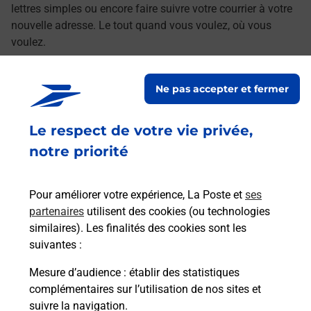
lettres simples ou encore faire suivre votre courrier à votre
nouvelle adresse. Le tout quand vous voulez, où vous
voulez.
Découvrez toutes les offres et services en ligne de
Ne pas accepter et fermer
La Poste
Le respect de votre vie privée,
notre priorité
Pour améliorer votre expérience, La Poste et
ses
partenaires
utilisent des cookies (ou technologies
similaires). Les finalités des cookies sont les
suivantes :
Mesure d’audience
: établir des statistiques
complémentaires sur l’utilisation de nos sites et
suivre la navigation.