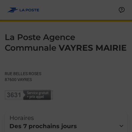
Le lien s'ouvre dans un nouvel onglet
Allez au contenu
Day of the Week
Get directions to La Poste Agence Communale at RUE BELLES
Hours
La Poste Agence
Communale
VAYRES MAIRIE
RUE BELLES ROSES
87600
VAYRES
Horaires
Des 7 prochains jours