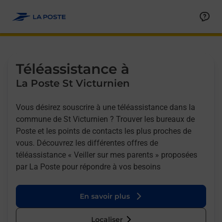
Allez au contenu
Afficher ou masquer la réponse
Afficher ou masquer la réponse
Afficher ou masquer la réponse
Téléassistance à
La Poste St Victurnien
Vous désirez souscrire à une téléassistance dans la
commune de St Victurnien ? Trouver les bureaux de
Poste et les points de contacts les plus proches de
vous. Découvrez les différentes offres de
téléassistance « Veiller sur mes parents » proposées
par La Poste pour répondre à vos besoins
En savoir plus
Localiser