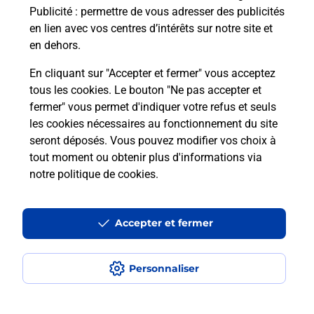
Publicité
: permettre de vous adresser des publicités
Comment est installée la
en lien avec vos centres d’intérêts sur notre site et
téléassistance classique ?
en dehors.
En cliquant sur "Accepter et fermer" vous acceptez
tous les cookies. Le bouton "Ne pas accepter et
Localiser
Liste
Liste - téléassistance
fermer" vous permet d'indiquer votre refus et seuls
Haute-Vienne - téléassistance
St Victurnien - téléassistance
les cookies nécessaires au fonctionnement du site
seront déposés. Vous pouvez modifier vos choix à
tout moment ou obtenir plus d'informations via
notre politique de cookies
.
Plan du site
Accessibilité : partiellement conforme
Accepter et fermer
Conditions contractuelles
Personnaliser
Mentions légales