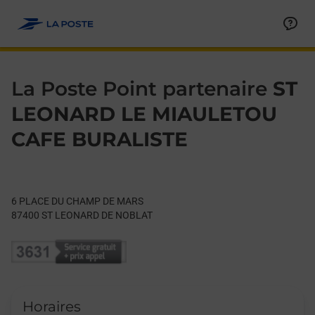
Le lien s'ouvre dans un nouvel onglet
Allez au contenu
Day of the Week
Get directions to La Poste Point partenaire at 6 PLACE DU
Hours
La Poste Point partenaire
ST
LEONARD LE MIAULETOU
CAFE BURALISTE
6 PLACE DU CHAMP DE MARS
87400
ST LEONARD DE NOBLAT
Horaires