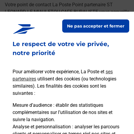
Votre point de contact La Poste Point partenaire ST
LEONARD LE MIAULETOU CAFE BURALISTE vous accueille
à ST LEONARD DE NOBLAT pour répondre à vos besoins
Ne pas accepter et fermer
d'affranchissement Courrier-Colis.
Le respect de votre vie privée,
Retrouvez toutes nos offres en ligne sur notre site
notre priorité
Pour améliorer votre expérience, La Poste et
ses
partenaires
utilisent des cookies (ou technologies
similaires). Les finalités des cookies sont les
suivantes :
Mesure d’audience
: établir des statistiques
complémentaires sur l’utilisation de nos sites et
suivre la navigation.
Analyse et personnalisation
: analyser les parcours
clients et personnaliser en temps réel nos sites et