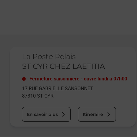
Le lien s'ouvre dans un nouvel onglet
La Poste Relais
ST CYR CHEZ LAETITIA
Fermeture saisonnière
-
ouvre lundi à
07h00
17 RUE GABRIELLE SANSONNET
87310
ST CYR
En savoir plus
Itinéraire