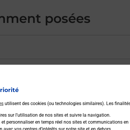
mment posées
ectement depuis un bureau de Poste ?
riorité
vraison ?
es
utilisent des cookies (ou technologies similaires). Les finalité
es sur l’utilisation de nos sites et suivre la navigation.
sécurité au quotidien ?
s et personnaliser en temps réel nos sites et communications en 
n avec vos centres d’intérêts sur notre site et en dehors.