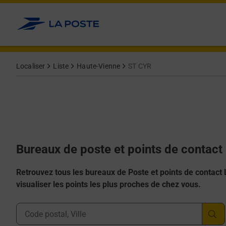
Allez au contenu
Afficher ou masquer la réponse
Afficher ou masquer la réponse
Afficher ou masquer la réponse
Afficher ou masquer la réponse
Afficher ou masquer la réponse
Localiser
Liste
Haute-Vienne
ST CYR
Bureaux de poste et points de contact
Retrouvez tous les bureaux de Poste et points de contact La
visualiser les points les plus proches de chez vous.
Ville, Département, Code Postal