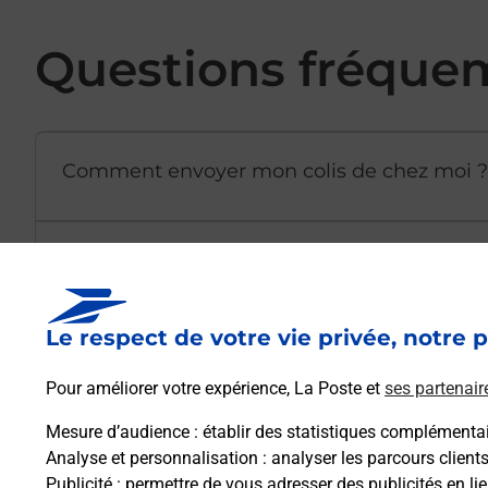
Questions fréque
Comment envoyer mon colis de chez moi ?
Est-il possible d’acheter un emballage dir
Le respect de votre vie privée, notre p
Comment demander une modification de li
Pour améliorer votre expérience, La Poste et
ses partenair
Mesure d’audience
: établir des statistiques complémentair
Comment La Poste participe-t-elle à votre 
Analyse et personnalisation
: analyser les parcours client
Publicité
: permettre de vous adresser des publicités en lie