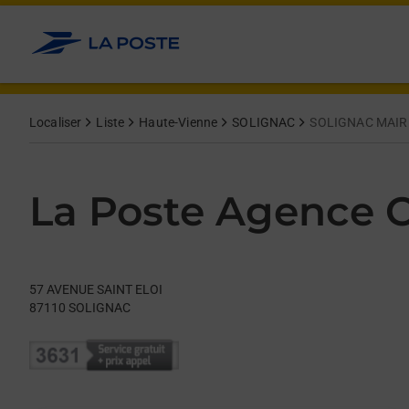
Le lien s'ouvre dans un nouvel onglet
Allez au contenu
Day of the Week
Get directions to La Poste Agence Communale at 57 AVENUE 
Hours
Localiser
Liste
Haute-Vienne
SOLIGNAC
SOLIGNAC MAIR
La Poste Agence
57 AVENUE SAINT ELOI
87110
SOLIGNAC