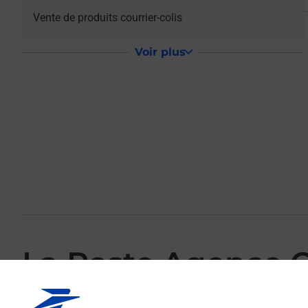
Vente de produits courrier-colis
Voir plus
La Poste Agence
Votre point de contact La Poste Agence Communale SOLIG