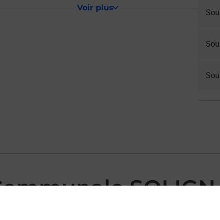
Voir plus
Sou
Sou
Sous
 Communale SOLIGN
NAC MAIRIE vous accueille à SOLIGNAC pour répondre à