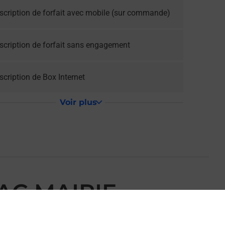
scription de forfait avec mobile (sur commande)
scription de forfait sans engagement
cription de Box Internet
Voir plus
AC MAIRIE