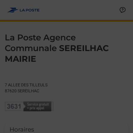
Le lien s'ouvre dans un nouvel onglet
Allez au contenu
Day of the Week
Get directions to La Poste Agence Communale at 7 ALLEE DE
Hours
La Poste Agence
Communale
SEREILHAC
MAIRIE
7 ALLEE DES TILLEULS
87620
SEREILHAC
Horaires