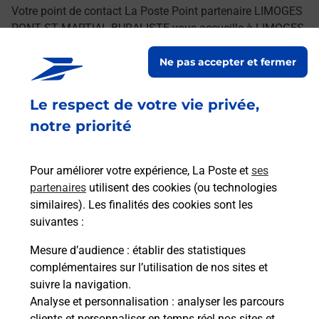
Votre point de contact La Poste Point partenaire LIMOGES
PONT ST MARTIAL BURALISTE vous accueille à LIMOGES
pour répondre à vos besoins d'affranchissement Courrier-
Ne pas accepter et fermer
Colis.
Le respect de votre vie privée,
Retrouvez toutes nos offres en ligne sur notre site
notre priorité
Pour améliorer votre expérience, La Poste et
ses
partenaires
utilisent des cookies (ou technologies
similaires). Les finalités des cookies sont les
suivantes :
Mesure d’audience
: établir des statistiques
complémentaires sur l’utilisation de nos sites et
suivre la navigation.
Analyse et personnalisation
: analyser les parcours
clients et personnaliser en temps réel nos sites et