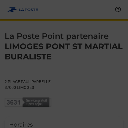
Le lien s'ouvre dans un nouvel onglet
Allez au contenu
Day of the Week
Get directions to La Poste Point partenaire at 2 PLACE PAUL 
Hours
La Poste Point partenaire
LIMOGES PONT ST MARTIAL
BURALISTE
2 PLACE PAUL PARBELLE
87000
LIMOGES
Horaires