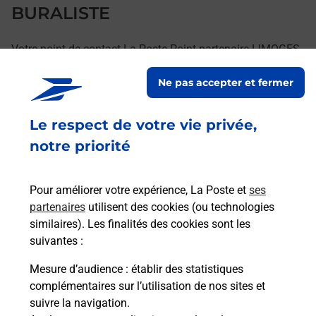
BURALISTE
Votre point de contact La Poste Point partenaire LIMOGES
LE NARCISSA BURALISTE vous accueille à LIMOGES pour
Ne pas accepter et fermer
répondre à vos besoins d'affranchissement Courrier-Colis.
Le respect de votre vie privée,
Retrouvez toutes nos offres en ligne sur notre site
notre priorité
Pour améliorer votre expérience, La Poste et
ses
partenaires
utilisent des cookies (ou technologies
similaires). Les finalités des cookies sont les
suivantes :
Mesure d’audience
: établir des statistiques
complémentaires sur l’utilisation de nos sites et
suivre la navigation.