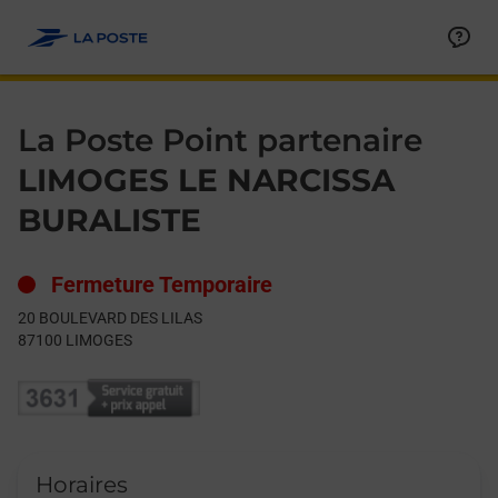
Le lien s'ouvre dans un nouvel onglet
Allez au contenu
Day of the Week
Get directions to La Poste Point partenaire at 20 BOULEVARD
Hours
La Poste Point partenaire
LIMOGES LE NARCISSA
BURALISTE
Fermeture Temporaire
20 BOULEVARD DES LILAS
87100
LIMOGES
Horaires