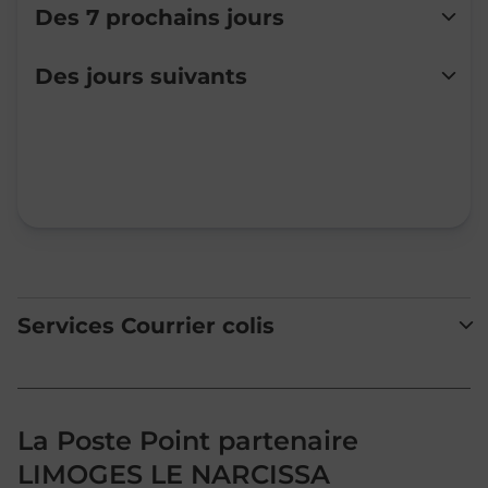
Des 7 prochains jours
Lundi
Fermé
Des jours suivants
Mardi
Fermé
Mercredi
Fermé
Jeudi
Fermé
Vendredi
Fermé
Samedi
Fermé
Dimanche
Fermé
Services Courrier colis
La Poste Point partenaire
LIMOGES LE NARCISSA