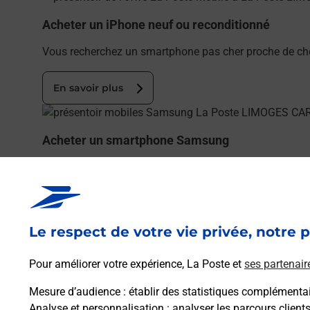
Acheter un iPhone neuf ou reconditionné
Vous recherchez un smartphone pas cher proche de ch
En savoir plus
En savoir plus
Acheter un smartphone Samsung
Vous recherchez un smartphone pas cher proche de c
(87100) !
En savoir plus
Le respect de votre vie privée, notre p
En savoir plus
Pour améliorer votre expérience, La Poste et
ses partenair
Souscrire à la téléassistance
Mesure d’audience
: établir des statistiques complémentair
Besoin d’un système de téléassistance à l’intérieur et
Analyse et personnalisation
: analyser les parcours client