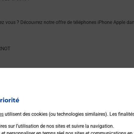
ez vous ? Découvrez notre offre de téléphones iPhone Apple 
hez vous ? Découvrez notre offre de téléphones mobiles Sams
riorité
es
utilisent des cookies (ou technologies similaires). Les finalité
es sur l’utilisation de nos sites et suivre la navigation.
/ou à l’extérieur de votre domicile ? Découvrez les offres télé
s et personnaliser en temps réel nos sites et communications en 