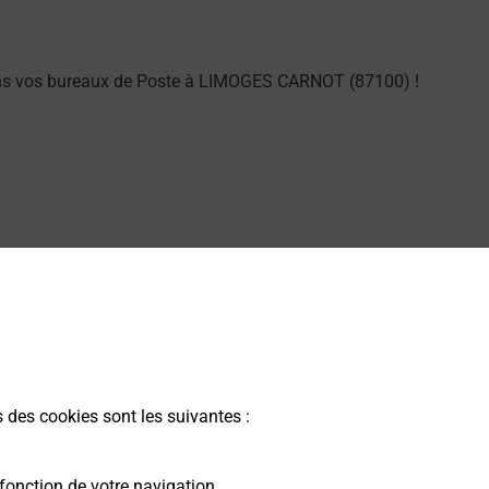
dans vos bureaux de Poste à LIMOGES CARNOT (87100) !
ung dans vos bureaux de Poste à LIMOGES CARNOT
s des cookies sont les suivantes :
alarme dans votre bureau de Poste à LIMOGES CARNOT.
fonction de votre navigation.