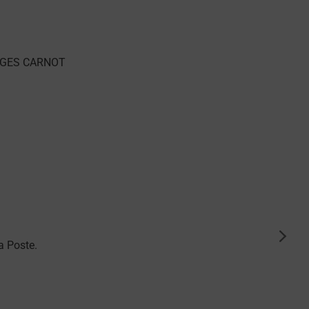
suiva
a Poste.