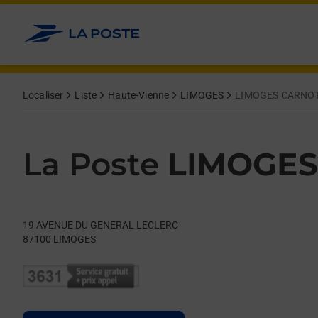
Le lien s'ouvre dans un nouvel onglet
Allez au contenu
Day of the Week
Get directions to La Poste at 19 AVENUE DU GENERAL LECLER
Hours
Localiser
Liste
Haute-Vienne
LIMOGES
LIMOGES CARNO
La Poste
LIMOGES
19 AVENUE DU GENERAL LECLERC
87100
LIMOGES